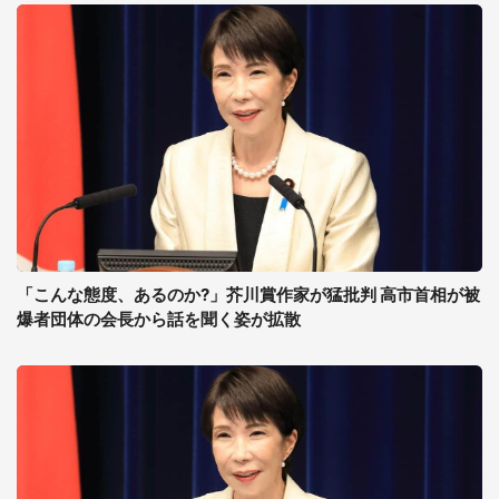
「こんな態度、あるのか?」芥川賞作家が猛批判 高市首相が被
爆者団体の会長から話を聞く姿が拡散