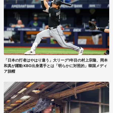
「日本の打者はやはり違う」大リーグ1年目の村上宗隆、岡本
和真が躍動 KBO出身選手とは「明らかに対照的」韓国メディ
ア脱帽