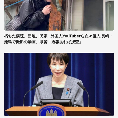
朽ちた病院、団地、民家...外国人YouTuberら次々侵入 長崎・
池島で撮影の動画、県警「通報あれば捜査」