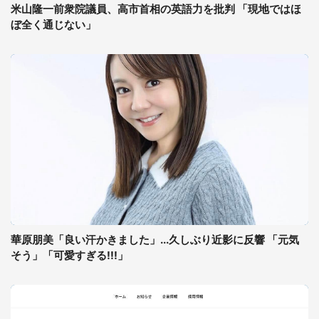
米山隆一前衆院議員、高市首相の英語力を批判 「現地ではほ
ぼ全く通じない」
華原朋美「良い汗かきました」...久しぶり近影に反響 「元気
そう」「可愛すぎる!!!」