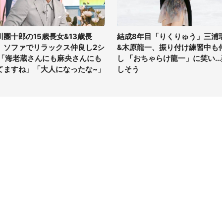
川團十郎の15歳長女&13歳長
結成8年目「りくりゅう」三浦
、ソファでリラックス仲良し2シ
&木原龍一、振り付け練習中も
 「海老蔵さんにも麻央さんにも
し 「おちゃらけ龍一」に笑い..
てますね」「大人になったな~」
しそう
イト
サイトについて
Tニュース
会社案内
Tトレンド
採用情報
ST会社ウォッチ
お問い合わせ
ニュース読者投稿