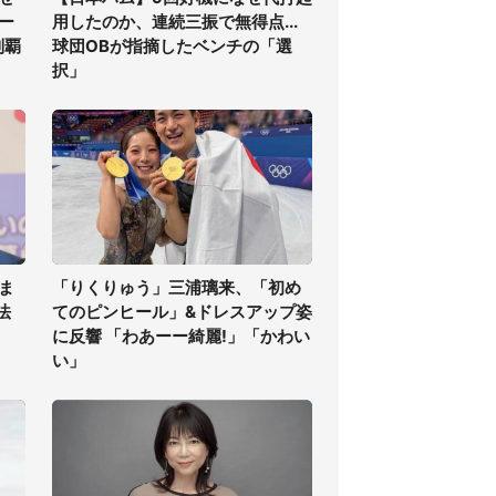
ー
用したのか、連続三振で無得点...
制覇
球団OBが指摘したベンチの「選
択」
ま
「りくりゅう」三浦璃来、「初め
法
てのピンヒール」&ドレスアップ姿
に反響 「わあーー綺麗!」「かわい
い」