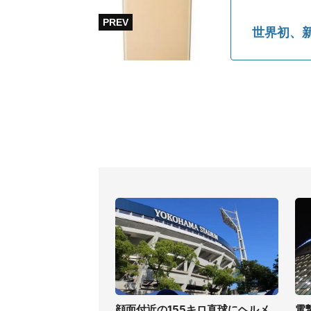
世界初、
顔面付近の155キロ直球にヘルメ
電