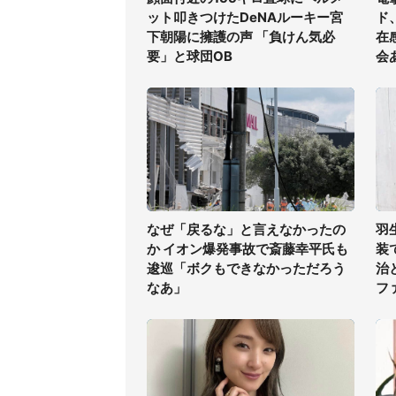
ット叩きつけたDeNAルーキー宮
ド
下朝陽に擁護の声 「負けん気必
在
要」と球団OB
会
なぜ「戻るな」と言えなかったの
羽
か イオン爆発事故で斎藤幸平氏も
装
逡巡「ボクもできなかっただろう
治
なあ」
フ