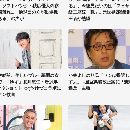
、ソフトバンク・秋広優人の存
る」、今後見たいのは「フェザ
感薄れ...「他球団の方が出場機
級王座統一戦」...元世界2階級
ある」の声が
王者が熱望
生結弦、美しいブルー基調の衣
小林よしのり氏「ワシは提訴し
で...「ゆず」北川悠仁・岩沢厚
すよ」...皇室典範改正案に「憲
と3ショット ゆず×ゆづコラボに
違反」主張
ァン歓喜