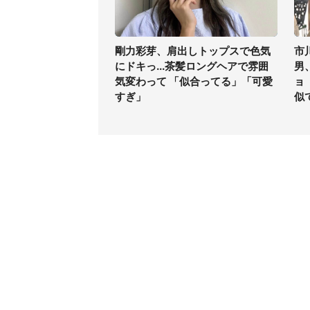
剛力彩芽、肩出しトップスで色気
市
にドキっ...茶髪ロングヘアで雰囲
男
気変わって 「似合ってる」「可愛
ョ
すぎ」
似
コンテンツ
関連サ
ライフ
J-CAS
グルメ
J-CAS
デジタル
J-CA
健康