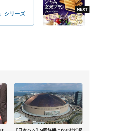
」シリーズ
せ
【日本ハム】9回好機になぜ代打起