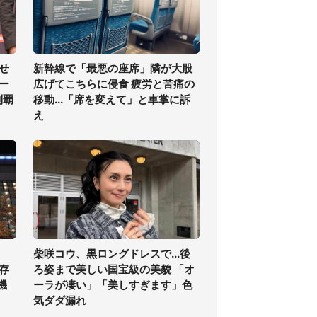
せ
新幹線で「最悪の座席」隣が大股
ー
広げてこちらに侵食 疲労と苦痛の
制覇
移動...「席を変えて」と車掌に訴
え
柴咲コウ、黒ロングドレスで...後
存
ろ姿まで美しい国宝級の美貌 「オ
機
ーラが凄い」「美しすぎます」色
気ダダ漏れ