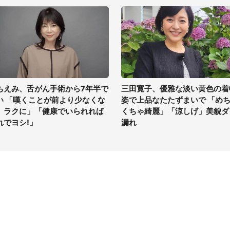
ちえみ、舌がん手術から7年半で
三田寛子、優雅な淡い黄色の着
い 「嘆くことが前より少なくな
姿で上品なたたずまいで 「め
、ラクに」「健康でいられれば
くちゃ綺麗」「涼しげ」美貌ダ
れでヨシ!」
漏れ
イト
サイトについて