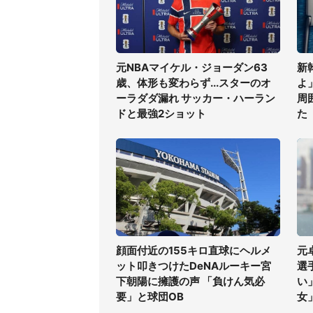
元NBAマイケル・ジョーダン63
新
歳、体形も変わらず...スターのオ
よ
ーラダダ漏れ サッカー・ハーラン
周
ドと最強2ショット
た
顔面付近の155キロ直球にヘルメ
元
ット叩きつけたDeNAルーキー宮
選
下朝陽に擁護の声 「負けん気必
い
要」と球団OB
女