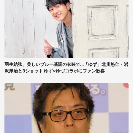
羽生結弦、美しいブルー基調の衣装で...「ゆず」北川悠仁・岩
沢厚治と3ショット ゆず×ゆづコラボにファン歓喜