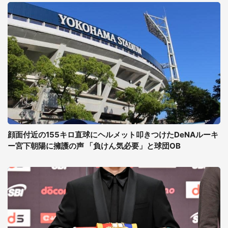
顔面付近の155キロ直球にヘルメット叩きつけたDeNAルーキ
ー宮下朝陽に擁護の声 「負けん気必要」と球団OB