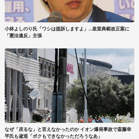
小林よしのり氏「ワシは提訴しますよ」...皇室典範改正案に
「憲法違反」主張
なぜ「戻るな」と言えなかったのか イオン爆発事故で斎藤幸
平氏も逡巡「ボクもできなかっただろうなあ」