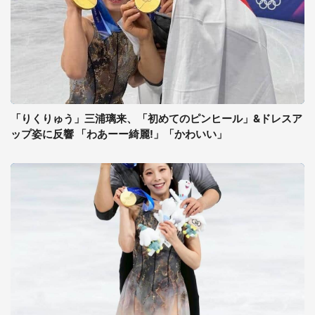
「りくりゅう」三浦璃来、「初めてのピンヒール」&ドレスア
ップ姿に反響 「わあーー綺麗!」「かわいい」