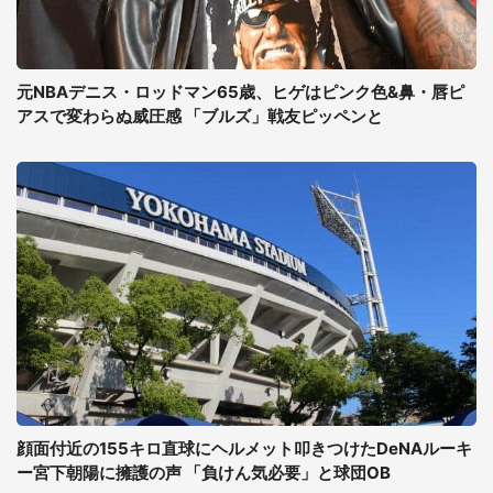
元NBAデニス・ロッドマン65歳、ヒゲはピンク色&鼻・唇ピ
アスで変わらぬ威圧感 「ブルズ」戦友ピッペンと
顔面付近の155キロ直球にヘルメット叩きつけたDeNAルーキ
ー宮下朝陽に擁護の声 「負けん気必要」と球団OB