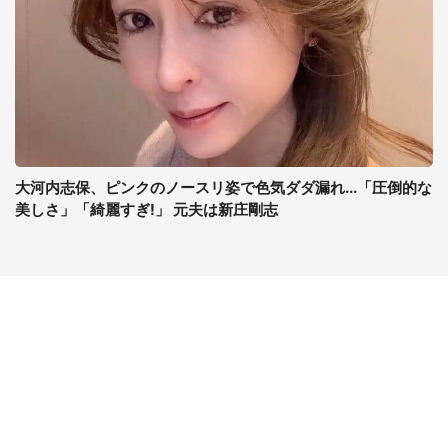
大河内志保、ピンクのノースリ姿で色気ダダ漏れ...「圧倒的な
美しさ」「綺麗すぎ!」 元夫は新庄剛志
コンテンツ
関連サイト
ライフ
J-CASTニュース
グルメ
J-CASTトレンド
デジタル
J-CAST会社ウォッチ