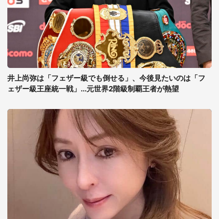
井上尚弥は「フェザー級でも倒せる」、今後見たいのは「フ
ェザー級王座統一戦」...元世界2階級制覇王者が熱望