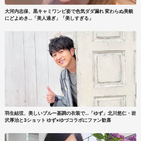
大河内志保、黒キャミワンピ姿で色気ダダ漏れ 変わらぬ美貌
にどよめき...「美人過ぎ」「美しすぎる」
羽生結弦、美しいブルー基調の衣装で...「ゆず」北川悠仁・岩
沢厚治と3ショット ゆず×ゆづコラボにファン歓喜