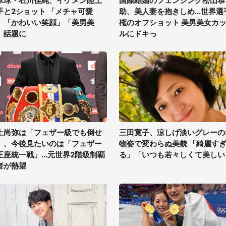
卓球・石川佳純、イケメン陸上
国際結婚のフェンシング松山恭
手と2ショット 「メチャ可愛
助、美人妻を抱きしめ...世界選
」「かわいい笑顔」「美男美
権のオフショット 美男美女カ
」話題に
ルにドキっ
上尚弥は「フェザー級でも倒せ
三田寛子、涼しげ淡いグレーの
」、今後見たいのは「フェザー
物姿で変わらぬ美貌 「綺麗す
王座統一戦」...元世界2階級制覇
る」「いつも若々しくて美しい
者が熱望