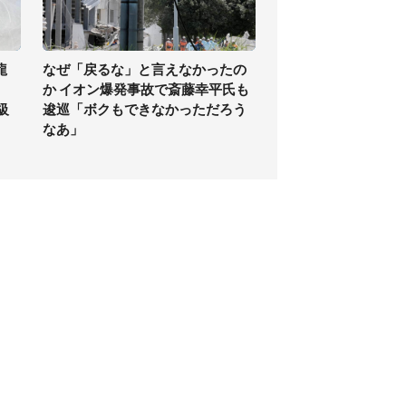
龍
なぜ「戻るな」と言えなかったの
か イオン爆発事故で斎藤幸平氏も
級
逡巡「ボクもできなかっただろう
なあ」
個人情報保護方針
サイト利用規約
SNS利用ポリシー
AIポリシー