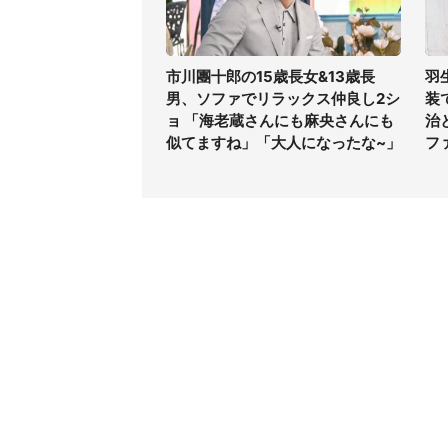
市川團十郎の15歳長女&13歳長
羽
男、ソファでリラックス仲良し2シ
装
ョ 「海老蔵さんにも麻央さんにも
治
似てますね」「大人になったな~」
フ
コンテンツ
関連サ
ライフ
J-CAS
グルメ
J-CAS
デジタル
J-CA
健康