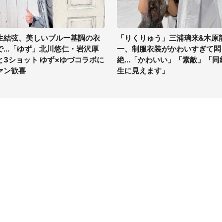
生結弦、美しいブルー基調の衣
「りくりゅう」三浦璃来&木原
で...「ゆず」北川悠仁・岩沢厚
一、制服衣装がかわいすぎて悶
と3ショット ゆず×ゆづコラボに
絶...「かわいい」「素敵」「同
ァン歓喜
生に見えます」
イト
サイトについて
Tニュース
会社案内
Tトレンド
採用情報
ST会社ウォッチ
お問い合わせ
ニュース読者投稿