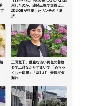
【日本ハム】9回好機になぜ代打起
手
用したのか、連続三振で無得点...
ップ
球団OBが指摘したベンチの「選
択」
着
三田寛子、優雅な淡い黄色の着物
ぎ
姿で上品なたたずまいで 「めちゃ
」
くちゃ綺麗」「涼しげ」美貌ダダ
漏れ