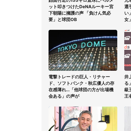
顔面付近の155キロ直球にヘルメ
元
ット叩きつけたDeNAルーキー宮
選
下朝陽に擁護の声 「負けん気必
い
要」と球団OB
女
電撃トレードの巨人・リチャー
井
ド、ソフトバンク・秋広優人の存
る
在感薄れ...「他球団の方が出場機
級
会ある」の声が
王