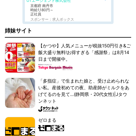
UTエージェント株式会社
京都府 南丹市
時給1,180円～
正社員
スポンサー：求人ボックス
姉妹サイト
【かつや】人気メニューが税抜150円引き&ご
飯大盛り無料!お得すぎる「感謝祭」は8月14
日まで開催中。
「多指症」で生まれた娘と、受け止められな
い私。産後初めての夜、助産師がミルクをあ
げてるのを見て...(静岡県・20代女性)|Jタウ
ンネット
ゼロまる