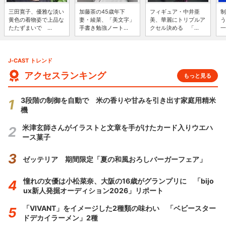
三田寛子、優雅な淡い
加藤茶の45歳年下
フィギュア・中井亜
制
黄色の着物姿で上品な
妻・綾菜、「美文字」
美、華麗にトリプルア
う
たたずまいで ...
手書き勉強ノート...
クセル決める 「...
一
J-CAST トレンド
アクセスランキング
もっと見る
3段階の制御を自動で 米の香りや甘みを引き出す家庭用精米
機
米津玄師さんがイラストと文章を手がけたカード入りウエハ
ース菓子
ゼッテリア 期間限定「夏の和風おろしバーガーフェア」
憧れの女優は小松菜奈、大阪の16歳がグランプリに 「bijo
ux新人発掘オーディション2026」リポート
「VIVANT」をイメージした2種類の味わい 「ベビースター
ドデカイラーメン」2種