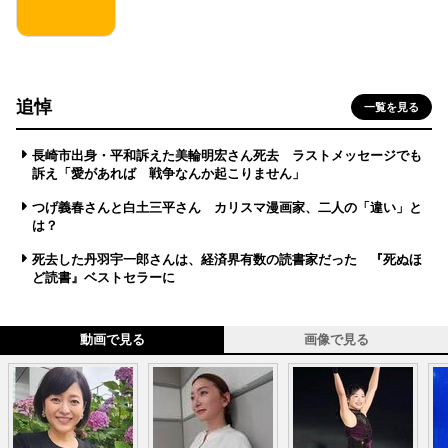
追悼
一覧を見る
長崎市出身・平和訴えた美輪明宏さん死去 ラストメッセージでも
訴え「愛があれば 戦争なんか起こりません」
つげ義春さんと白土三平さん カリスマ漫画家、二人の「違い」と
は？
死去した丹羽宇一郎さんは、経済界有数の読書家だった 『死ぬほ
ど読書』ベストセラーに
動画で見る
画像で見る