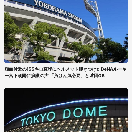
顔面付近の155キロ直球にヘルメット叩きつけたDeNAルーキ
ー宮下朝陽に擁護の声 「負けん気必要」と球団OB