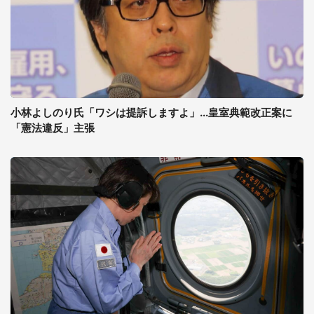
小林よしのり氏「ワシは提訴しますよ」...皇室典範改正案に
「憲法違反」主張