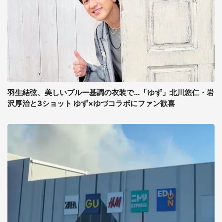
羽生結弦、美しいブルー基調の衣装で...「ゆず」北川悠仁・岩
沢厚治と3ショット ゆず×ゆづコラボにファン歓喜