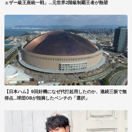
ェザー級王座統一戦」...元世界2階級制覇王者が熱望
【日本ハム】9回好機になぜ代打起用したのか、連続三振で無
得点...球団OBが指摘したベンチの「選択」