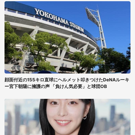
顔面付近の155キロ直球にヘルメット叩きつけたDeNAルーキ
ー宮下朝陽に擁護の声 「負けん気必要」と球団OB