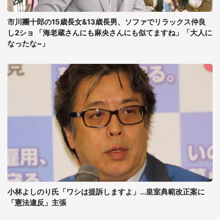
市川團十郎の15歳長女&13歳長男、ソファでリラックス仲良
し2ショ 「海老蔵さんにも麻央さんにも似てますね」「大人に
なったな~」
小林よしのり氏「ワシは提訴しますよ」...皇室典範改正案に
「憲法違反」主張