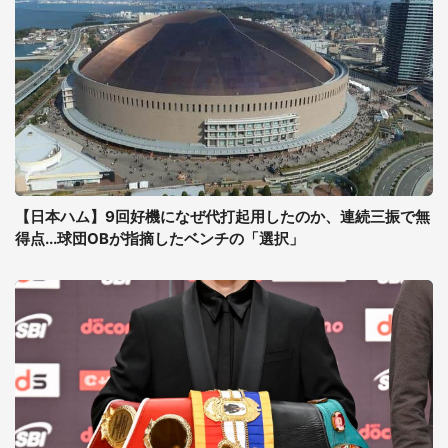
【日本ハム】9回好機になぜ代打起用したのか、連続三振で無
得点...球団OBが指摘したベンチの「選択」