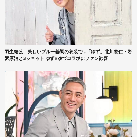
羽生結弦、美しいブルー基調の衣装で...「ゆず」北川悠仁・岩
沢厚治と3ショット ゆず×ゆづコラボにファン歓喜