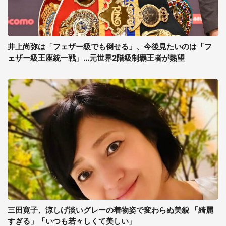
井上尚弥は「フェザー級でも倒せる」、今後見たいのは「フ
ェザー級王座統一戦」...元世界2階級制覇王者が熱望
三田寛子、涼しげ淡いグレーの着物姿で変わらぬ美貌 「綺麗
すぎる」「いつも若々しくて美しい」