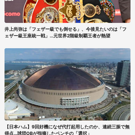
井上尚弥は「フェザー級でも倒せる」、今後見たいのは「フ
ェザー級王座統一戦」...元世界2階級制覇王者が熱望
【日本ハム】9回好機になぜ代打起用したのか、連続三振で無
得点...球団OBが指摘したベンチの「選択」