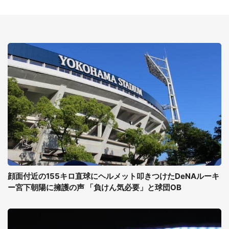
顔面付近の155キロ直球にヘルメット叩きつけたDeNAルーキ
ー宮下朝陽に擁護の声 「負けん気必要」と球団OB