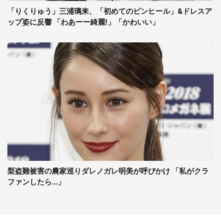
「りくりゅう」三浦璃来、「初めてのピンヒール」&ドレスア
ップ姿に反響 「わあーー綺麗!」「かわいい」
梨盗難被害の農家巡りダレノガレ明美が呼びかけ 「私がクラ
ファンしたら...」