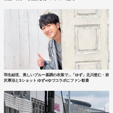
羽生結弦、美しいブルー基調の衣装で...「ゆず」北川悠仁・岩
沢厚治と3ショット ゆず×ゆづコラボにファン歓喜