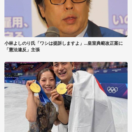
小林よしのり氏「ワシは提訴しますよ」...皇室典範改正案に
「憲法違反」主張