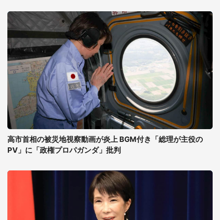
高市首相の被災地視察動画が炎上 BGM付き「総理が主役の
PV」に「政権プロパガンダ」批判