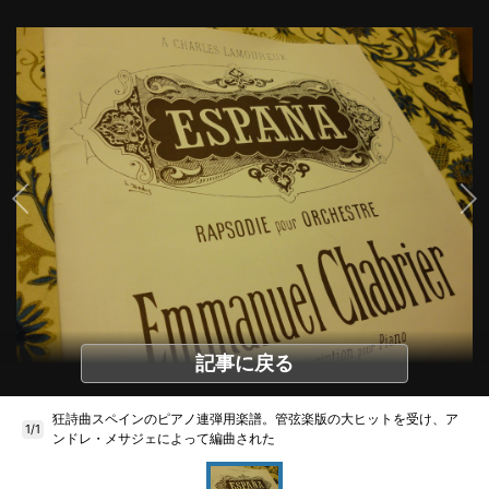
記事に戻る
狂詩曲スペインのピアノ連弾用楽譜。管弦楽版の大ヒットを受け、ア
1/1
ンドレ・メサジェによって編曲された