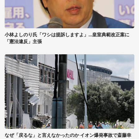
小林よしのり氏「ワシは提訴しますよ」...皇室典範改正案に
「憲法違反」主張
なぜ「戻るな」と言えなかったのか イオン爆発事故で斎藤幸