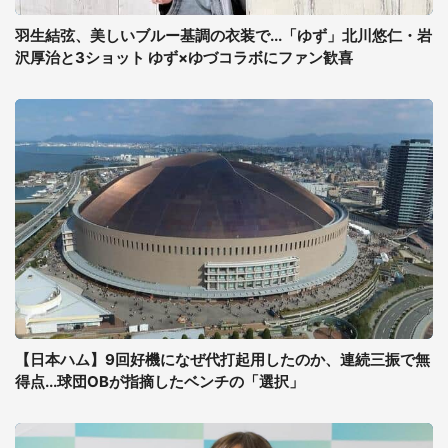
羽生結弦、美しいブルー基調の衣装で...「ゆず」北川悠仁・岩
沢厚治と3ショット ゆず×ゆづコラボにファン歓喜
【日本ハム】9回好機になぜ代打起用したのか、連続三振で無
得点...球団OBが指摘したベンチの「選択」