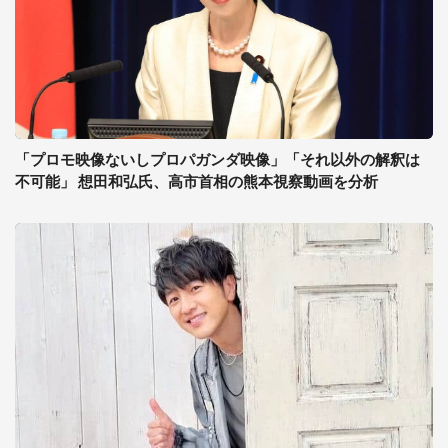
「プロモ映像ないしプロパガンダ映像」「それ以外の解釈は
不可能」 想田和弘氏、高市首相の熊本視察動画を分析