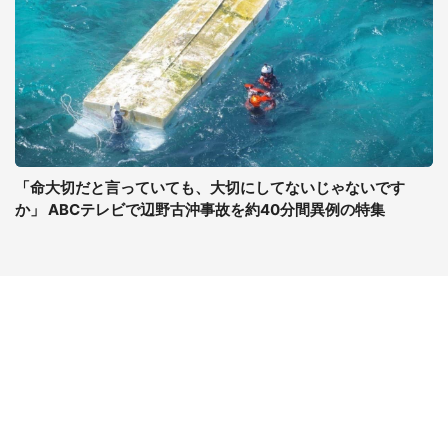
「命大切だと言っていても、大切にしてないじゃないです
か」 ABCテレビで辺野古沖事故を約40分間異例の特集
コンテンツ
関連サイト
ライフ
J-CASTニュース
グルメ
J-CASTトレンド
デジタル
J-CAST会社ウォッチ