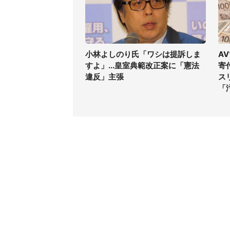
小林よしのり氏「ワシは提訴しま
A
すよ」...皇室典範改正案に「憲法
寄
違反」主張
ス
「
コンテンツ
関連サ
ライフ
J-CAS
グルメ
J-CAS
デジタル
J-CA