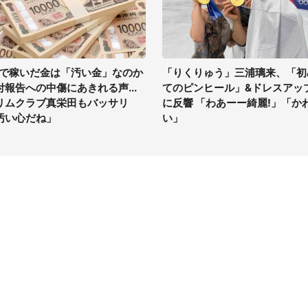
Vで稼いだ金は「汚い金」なのか
「りくりゅう」三浦璃来、「初
付報告への中傷にあきれる声...
てのピンヒール」&ドレスアッ
リムクラブ真栄田もバッサリ
に反響 「わあーー綺麗!」「か
汚い心だね」
い」
イト
サイトについて
Tニュース
会社案内
Tトレンド
採用情報
ST会社ウォッチ
お問い合わせ