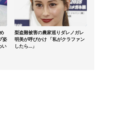
め
梨盗難被害の農家巡りダレノガレ
プ姿
明美が呼びかけ 「私がクラファン
わい
したら...」
個人情報保護方針
サイト利用規約
SNS利用ポリシー