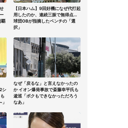
せ
【日本ハム】9回好機になぜ代打起
ー
用したのか、連続三振で無得点...
制覇
球団OBが指摘したベンチの「選
択」
なぜ「戻るな」と言えなかったの
2シ
か イオン爆発事故で斎藤幸平氏も
にも
逡巡「ボクもできなかっただろう
~」
なあ」