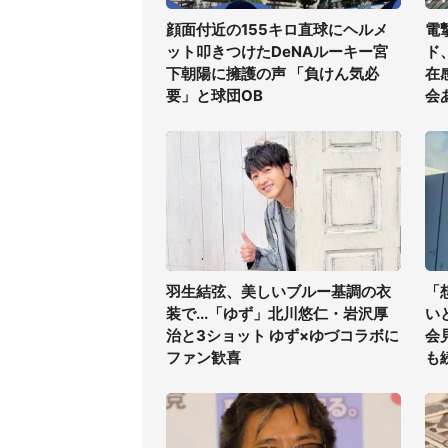
顔面付近の155キロ直球にヘルメ
電
ット叩きつけたDeNAルーキー宮
ド
下朝陽に擁護の声 「負けん気必
在
要」と球団OB
会
羽生結弦、美しいブルー基調の衣
「
装で...「ゆず」北川悠仁・岩沢厚
い
治と3ショット ゆず×ゆづコラボに
会
ファン歓喜
も