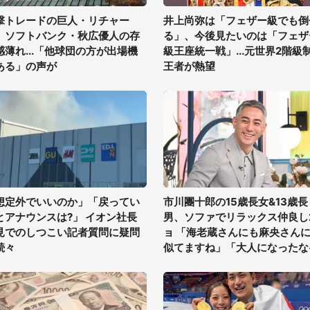
撃トレードの巨人・リチャー
井上尚弥は「フェザー級でも倒
、ソフトバンク・秋広優人の存
る」、今後見たいのは「フェザ
感薄れ...「他球団の方が出場機
級王座統一戦」...元世界2階級
ある」の声が
王者が熱望
想定外でいいのか」「戻ってい
市川團十郎の15歳長女&13歳長
とアナウンスは?」 イオン社長
男、ソファでリラックス仲良し
見でのしつこい記者質問に疑問
ョ 「海老蔵さんにも麻央さん
続々
似てますね」「大人になったな