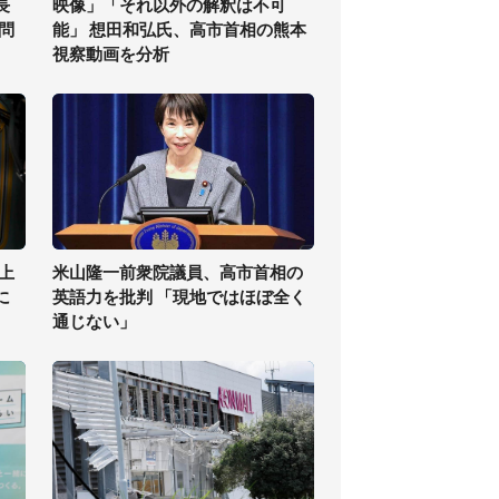
長
映像」「それ以外の解釈は不可
問
能」 想田和弘氏、高市首相の熊本
視察動画を分析
上
米山隆一前衆院議員、高市首相の
に
英語力を批判 「現地ではほぼ全く
通じない」