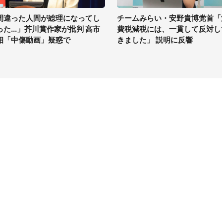
間違った人間が総理になってし
チームみらい・安野貴博党首「
った...」芥川賞作家が批判 高市
費税減税には、一貫して反対し
相「中傷動画」疑惑で
きました」 説明に反響
イト
サイトについて
Tニュース
会社案内
Tトレンド
採用情報
ST会社ウォッチ
お問い合わせ
ニュース読者投稿
ウォッチ
編集長からの手紙
ーゲンマニア