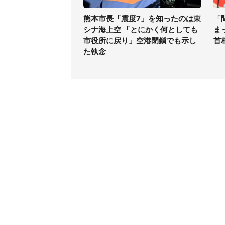
熊本市長「震度7」を知ったのは東
「
シナ海上空 「とにかく何としても
ま
市役所に戻り」空港閉鎖でも示し
首
た執念
コンテンツ
関連サ
ライフ
J-CAS
グルメ
J-CAS
デジタル
J-CA
健康
BOOK
エンタメ
東京バ