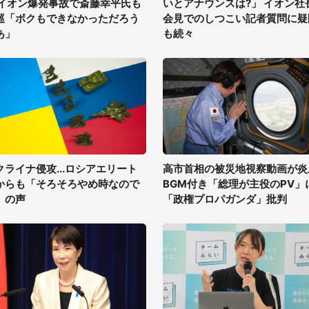
 イオン爆発事故で斎藤幸平氏も
いとアナウンスは?」 イオン社
巡「ボクもできなかっただろう
会見でのしつこい記者質問に疑
あ」
も続々
クライナ侵攻...ロシアエリート
高市首相の被災地視察動画が炎
からも「そろそろやめ時なので
BGM付き「総理が主役のPV」
」の声
「政権プロパガンダ」批判