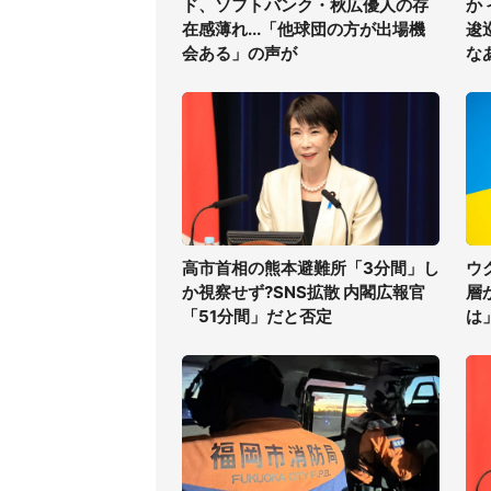
ド、ソフトバンク・秋広優人の存
か
在感薄れ...「他球団の方が出場機
逡
会ある」の声が
な
高市首相の熊本避難所「3分間」し
ウ
か視察せず?SNS拡散 内閣広報官
層
「51分間」だと否定
は