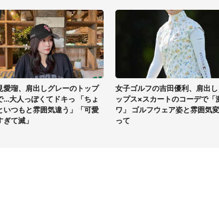
見愛瑠、肩出しグレーのトップ
女子ゴルフの吉田優利、肩出し
で...大人っぽくてドキっ 「ちょ
ップス×スカートのコーデで「
といつもと雰囲気違う」「可愛
ワ」 ゴルフウェア姿と雰囲気
すぎて滅」
って
イト
サイトについて