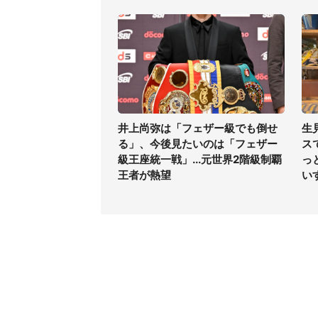
井上尚弥は「フェザー級でも倒せ
生
る」、今後見たいのは「フェザー
ス
級王座統一戦」...元世界2階級制覇
っ
王者が熱望
い
コンテンツ
関連サ