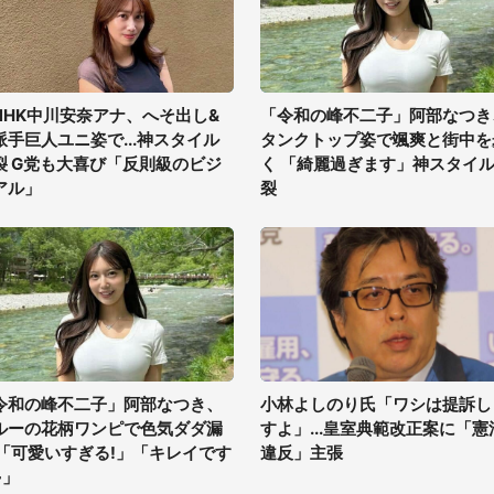
NHK中川安奈アナ、へそ出し&
「令和の峰不二子」阿部なつき
派手巨人ユニ姿で...神スタイル
タンクトップ姿で颯爽と街中を
裂 G党も大喜び「反則級のビジ
く 「綺麗過ぎます」神スタイ
アル」
裂
令和の峰不二子」阿部なつき、
小林よしのり氏「ワシは提訴し
ルーの花柄ワンピで色気ダダ漏
すよ」...皇室典範改正案に「憲
 「可愛いすぎる!」「キレイです
違反」主張
~」