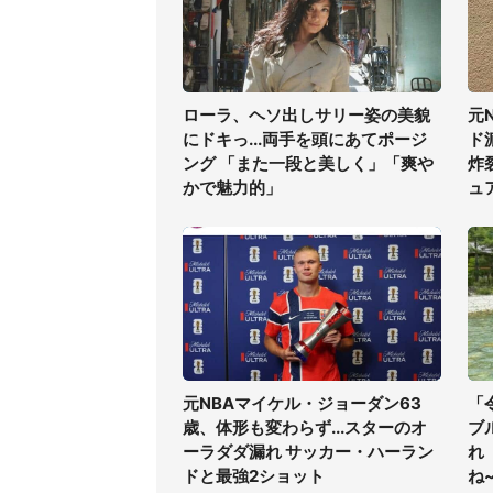
ローラ、ヘソ出しサリー姿の美貌
元
にドキっ...両手を頭にあてポージ
ド
ング 「また一段と美しく」「爽や
炸
かで魅力的」
ュ
元NBAマイケル・ジョーダン63
「
歳、体形も変わらず...スターのオ
ブ
ーラダダ漏れ サッカー・ハーラン
れ
ドと最強2ショット
ね