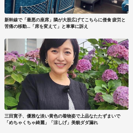
新幹線で「最悪の座席」隣が大股広げてこちらに侵食 疲労と
苦痛の移動...「席を変えて」と車掌に訴え
三田寛子、優雅な淡い黄色の着物姿で上品なたたずまいで
「めちゃくちゃ綺麗」「涼しげ」美貌ダダ漏れ