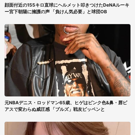
顔面付近の155キロ直球にヘルメット叩きつけたDeNAルーキ
ー宮下朝陽に擁護の声 「負けん気必要」と球団OB
元NBAデニス・ロッドマン65歳、ヒゲはピンク色&鼻・唇ピ
アスで変わらぬ威圧感 「ブルズ」戦友ピッペンと