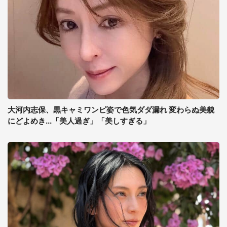
大河内志保、黒キャミワンピ姿で色気ダダ漏れ 変わらぬ美貌
にどよめき...「美人過ぎ」「美しすぎる」