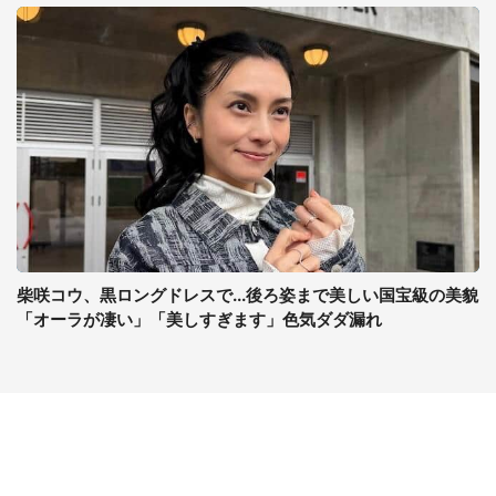
柴咲コウ、黒ロングドレスで...後ろ姿まで美しい国宝級の美貌
「オーラが凄い」「美しすぎます」色気ダダ漏れ
コンテンツ
関連サイト