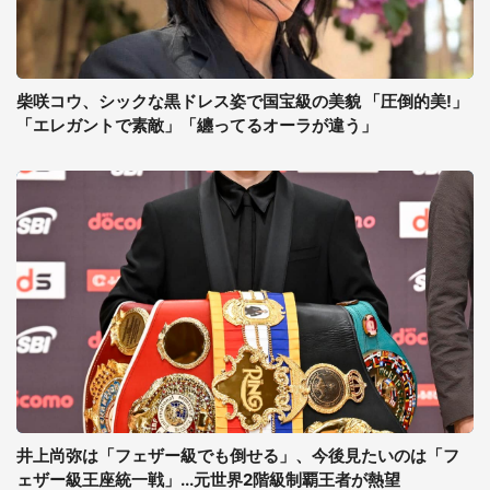
柴咲コウ、シックな黒ドレス姿で国宝級の美貌 「圧倒的美!」
「エレガントで素敵」「纏ってるオーラが違う」
井上尚弥は「フェザー級でも倒せる」、今後見たいのは「フ
ェザー級王座統一戦」...元世界2階級制覇王者が熱望