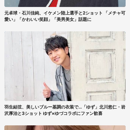
元卓球・石川佳純、イケメン陸上選手と2ショット 「メチャ可
愛い」「かわいい笑顔」「美男美女」話題に
羽生結弦、美しいブルー基調の衣装で...「ゆず」北川悠仁・岩
沢厚治と3ショット ゆず×ゆづコラボにファン歓喜