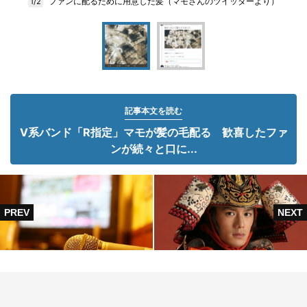
ファンに配るために用意した髪（マモさんのツイッターより）
1/2
記事本文を読む
V系バンド「R指定」マモが髪の毛配る 歓喜したファ
ンが続々と口に...