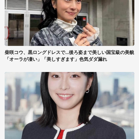
柴咲コウ、黒ロングドレスで...後ろ姿まで美しい国宝級の美貌
「オーラが凄い」「美しすぎます」色気ダダ漏れ