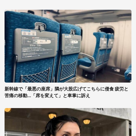
新幹線で「最悪の座席」隣が大股広げてこちらに侵食 疲労と
苦痛の移動...「席を変えて」と車掌に訴え