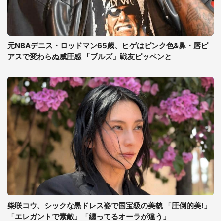
元NBAデニス・ロッドマン65歳、ヒゲはピンク色&鼻・唇ピ
アスで変わらぬ威圧感 「ブルズ」戦友ピッペンと
柴咲コウ、シックな黒ドレス姿で国宝級の美貌 「圧倒的美!」
「エレガントで素敵」「纏ってるオーラが違う」