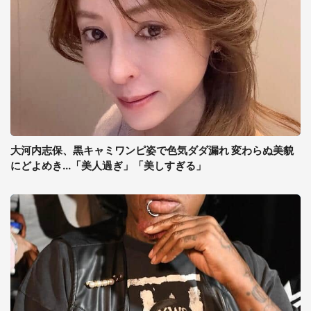
大河内志保、黒キャミワンピ姿で色気ダダ漏れ 変わらぬ美貌
にどよめき...「美人過ぎ」「美しすぎる」