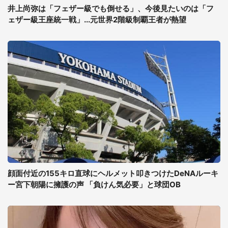
井上尚弥は「フェザー級でも倒せる」、今後見たいのは「フ
ェザー級王座統一戦」...元世界2階級制覇王者が熱望
顔面付近の155キロ直球にヘルメット叩きつけたDeNAルーキ
ー宮下朝陽に擁護の声 「負けん気必要」と球団OB