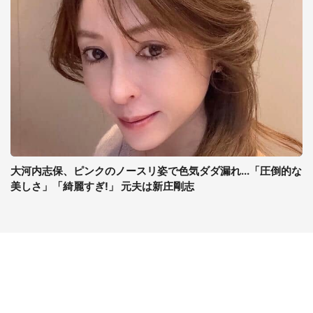
大河内志保、ピンクのノースリ姿で色気ダダ漏れ...「圧倒的な
美しさ」「綺麗すぎ!」 元夫は新庄剛志
コンテンツ
関連サイト
ライフ
J-CASTニュース