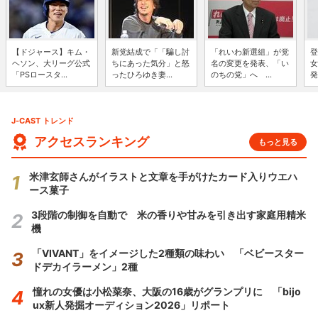
【ドジャース】キム・
新党結成で「「騙し討
「れいわ新選組」が党
登
ヘソン、大リーグ公式
ちにあった気分」と怒
名の変更を発表、「い
女
「PSロースタ...
ったひろゆき妻...
のちの党」へ ...
発
J-CAST トレンド
アクセスランキング
もっと見る
米津玄師さんがイラストと文章を手がけたカード入りウエハ
ース菓子
3段階の制御を自動で 米の香りや甘みを引き出す家庭用精米
機
「VIVANT」をイメージした2種類の味わい 「ベビースター
ドデカイラーメン」2種
憧れの女優は小松菜奈、大阪の16歳がグランプリに 「bijo
ux新人発掘オーディション2026」リポート