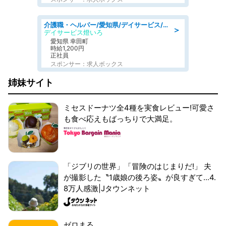
介護職・ヘルパー/愛知県/デイサービス/JR東海道本線 幸田/額田郡幸田町
＞
デイサービス燈いろ
愛知県 幸田町
時給1,200円
正社員
スポンサー：求人ボックス
姉妹サイト
ミセスドーナツ全4種を実食レビュー!可愛さ
も食べ応えもばっちりで大満足。
「ジブリの世界」「冒険のはじまりだ!」 夫
が撮影した〝1歳娘の後ろ姿〟が良すぎて...4.
8万人感激|Jタウンネット
ゼロまる