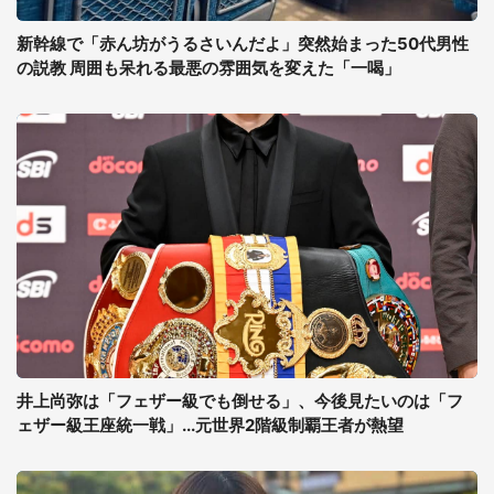
新幹線で「赤ん坊がうるさいんだよ」突然始まった50代男性
の説教 周囲も呆れる最悪の雰囲気を変えた「一喝」
井上尚弥は「フェザー級でも倒せる」、今後見たいのは「フ
ェザー級王座統一戦」...元世界2階級制覇王者が熱望