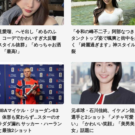
見愛瑠、へそ出し「めるのふ
「令和の峰不二子」阿部なつき
」コーデでかわいすぎ大反響
タンクトップ姿で颯爽と街中を
スタイル抜群」「めっちゃお洒
く 「綺麗過ぎます」神スタイ
」「最高!」
裂
NBAマイケル・ジョーダン63
元卓球・石川佳純、イケメン陸
、体形も変わらず...スターのオ
選手と2ショット 「メチャ可愛
ラダダ漏れ サッカー・ハーラン
い」「かわいい笑顔」「美男美
と最強2ショット
女」話題に