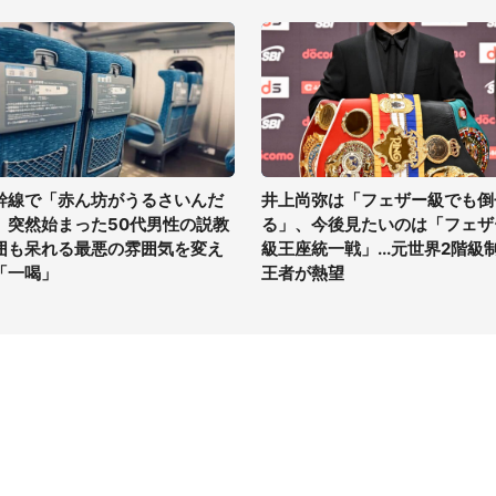
幹線で「赤ん坊がうるさいんだ
井上尚弥は「フェザー級でも倒
」突然始まった50代男性の説教
る」、今後見たいのは「フェザ
囲も呆れる最悪の雰囲気を変え
級王座統一戦」...元世界2階級
「一喝」
王者が熱望
イト
サイトについて