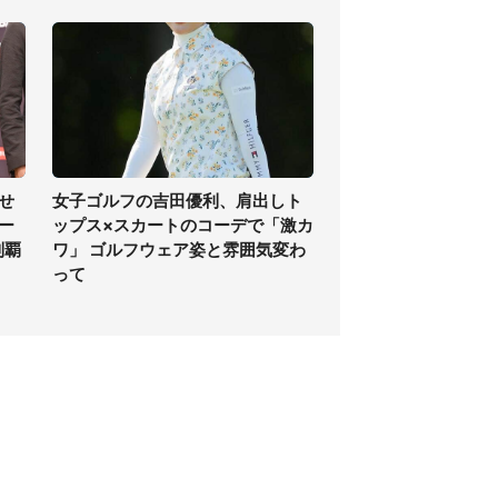
せ
女子ゴルフの吉田優利、肩出しト
ー
ップス×スカートのコーデで「激カ
制覇
ワ」 ゴルフウェア姿と雰囲気変わ
って