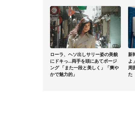
ローラ、ヘソ出しサリー姿の美貌
新
にドキっ...両手を頭にあてポージ
よ
ング 「また一段と美しく」「爽や
周
かで魅力的」
た
コンテンツ
関連サ