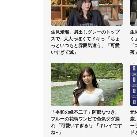
生見愛瑠、肩出しグレーのトップ
生
スで...大人っぽくてドキっ 「ちょ
く
っといつもと雰囲気違う」「可愛
「
いすぎて滅」
落
「令和の峰不二子」阿部なつき、
元
ブルーの花柄ワンピで色気ダダ漏
歳
れ 「可愛いすぎる!」「キレイです
ー
ね~」
ド