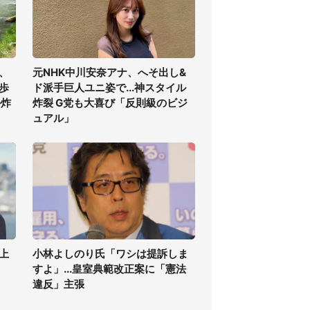
、
元NHK中川安奈アナ、へそ出し&
歩
ド派手巨人ユニ姿で...神スタイル
ル炸
炸裂 G党も大喜び「反則級のビジ
ュアル」
上
小林よしのり氏「ワシは提訴しま
すよ」...皇室典範改正案に「憲法
違反」主張