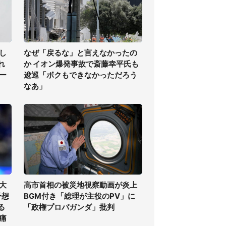
し
なぜ「戻るな」と言えなかったの
れ
か イオン爆発事故で斎藤幸平氏も
ー
逡巡「ボクもできなかっただろう
なあ」
大
高市首相の被災地視察動画が炎上
予想
BGM付き「総理が主役のPV」に
る
「政権プロパガンダ」批判
痛