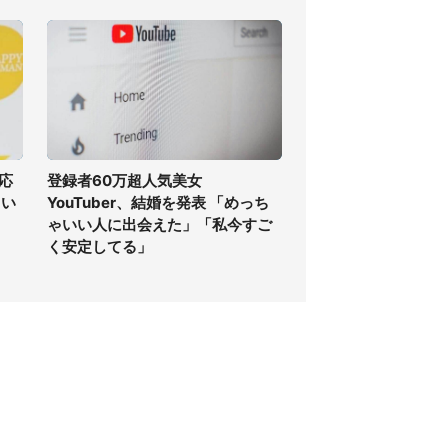
応
登録者60万超人気美女
しい
YouTuber、結婚を発表 「めっち
ゃいい人に出会えた」「私今すご
く安定してる」