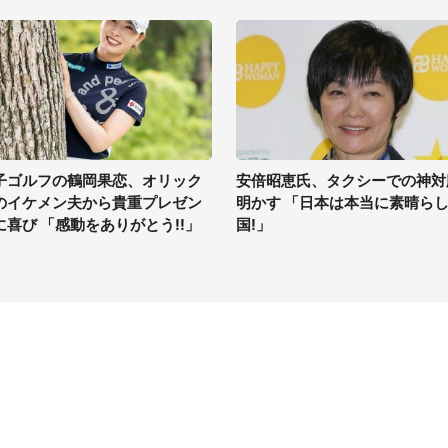
子ゴルフの鶴岡果恋、オリック
安倍昭恵氏、タクシーでの神対
のイケメン夫から貴重プレゼン
明かす 「日本は本当に素晴ら
に喜び 「感動をありがとう!!」
国!」
イト
サイトについて