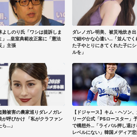
林よしのり氏「ワシは提訴しま
ダレノガレ明美、被災地炊き出
よ」...皇室典範改正案に「憲法
で細やかな心遣い...「並んでく
反」主張
た子やとりにきてくれた子にシ
ルを」
盗難被害の農家巡りダレノガレ
【ドジャース】キム・ヘソン、
美が呼びかけ 「私がクラファン
リーグ公式「PSロースター」
ら...」
で構想外...「ライバル押し退け
レベルにない」韓国メディア悲