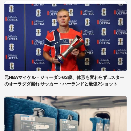
元NBAマイケル・ジョーダン63歳、体形も変わらず...スター
のオーラダダ漏れ サッカー・ハーランドと最強2ショット