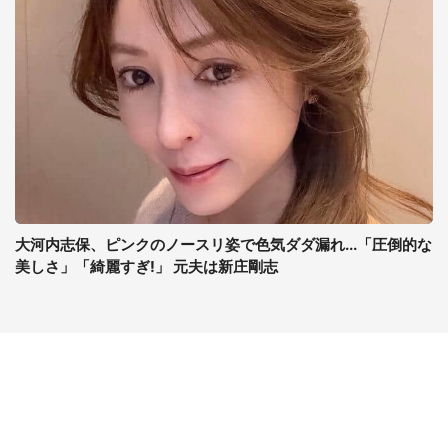
大河内志保、ピンクのノースリ姿で色気ダダ漏れ...「圧倒的な
美しさ」「綺麗すぎ!」 元夫は新庄剛志
コンテンツ
関連サイト
ライフ
J-CASTニュース