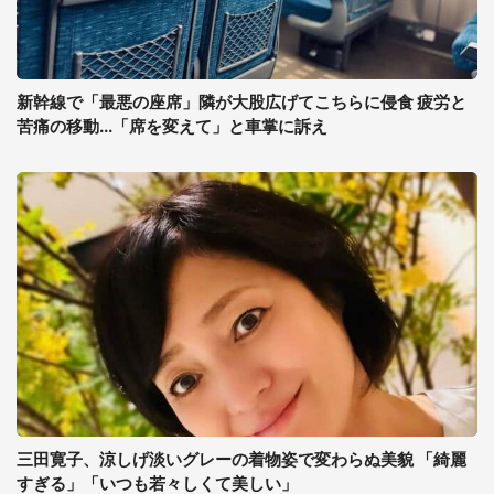
新幹線で「最悪の座席」隣が大股広げてこちらに侵食 疲労と
苦痛の移動...「席を変えて」と車掌に訴え
三田寛子、涼しげ淡いグレーの着物姿で変わらぬ美貌 「綺麗
すぎる」「いつも若々しくて美しい」