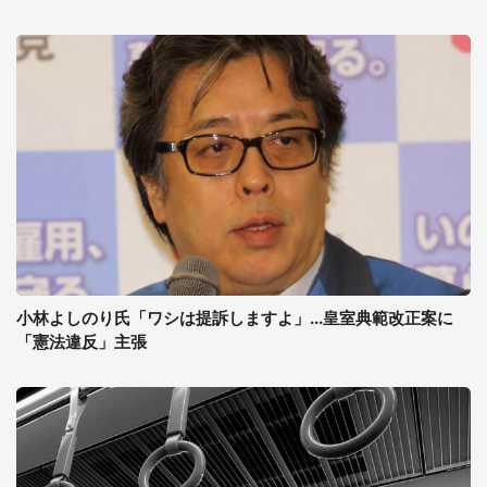
小林よしのり氏「ワシは提訴しますよ」...皇室典範改正案に
「憲法違反」主張