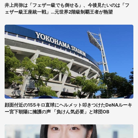
井上尚弥は「フェザー級でも倒せる」、今後見たいのは「フ
ェザー級王座統一戦」...元世界2階級制覇王者が熱望
顔面付近の155キロ直球にヘルメット叩きつけたDeNAルーキ
ー宮下朝陽に擁護の声 「負けん気必要」と球団OB