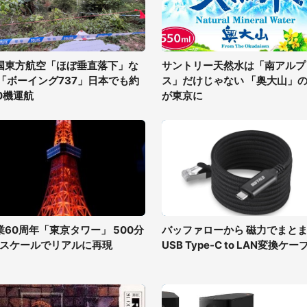
国東方航空「ほぼ垂直落下」な
サントリー天然水は「南アルプ
 「ボーイング737」日本でも約
ス」だけじゃない 「奥大山」
50機運航
が東京に
業60周年「東京タワー」 500分
バッファローから 磁力でまと
1スケールでリアルに再現
USB Type-C to LAN変換ケー