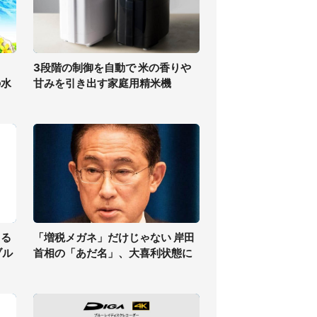
3段階の制御を自動で 米の香りや
の水
甘みを引き出す家庭用精米機
まる
「増税メガネ」だけじゃない 岸田
ブル
首相の「あだ名」、大喜利状態に