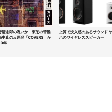
野清志郎の呪いか、東芝の苦難
上質で没入感のあるサウンド 
売中止の反原発「COVERS」か
ハのワイヤレススピーカー
30年
イト
サイトについて
Tニュース
会社案内
Tトレンド
採用情報
ST会社ウォッチ
お問い合わせ