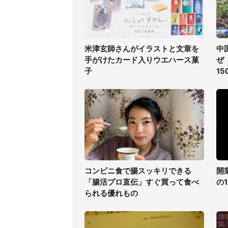
米津玄師さんがイラストと文章を
中
手がけたカード入りウエハース菓
ぜ
子
1
コンビニ食で腸スッキリできる
開
「腸活プロ直伝」すぐ買って食べ
の
られる優れもの