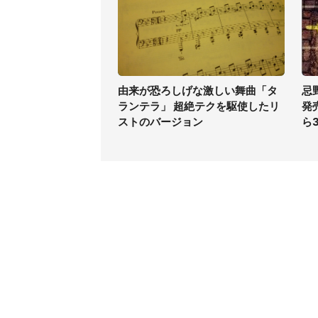
由来が恐ろしげな激しい舞曲「タ
忌
ランテラ」 超絶テクを駆使したリ
発
ストのバージョン
ら
コンテンツ
関連サ
ライフ
J-CAS
グルメ
J-CAS
デジタル
J-CA