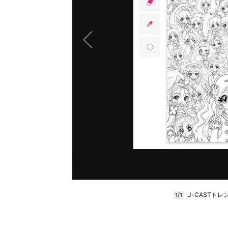
J-CAST
1/1