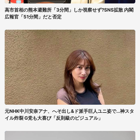
高市首相の熊本避難所「3分間」しか視察せず?SNS拡散 内閣
広報官「51分間」だと否定
元NHK中川安奈アナ、へそ出し&ド派手巨人ユニ姿で...神スタ
イル炸裂 G党も大喜び「反則級のビジュアル」