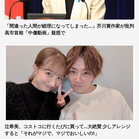
「間違った人間が総理になってしまった...」芥川賞作家が批判
高市首相「中傷動画」疑惑で
辻希美、コストコに行くたびに買って...大絶賛 少しアレンジ
すると「それがマジで、マジでおいしいの!」