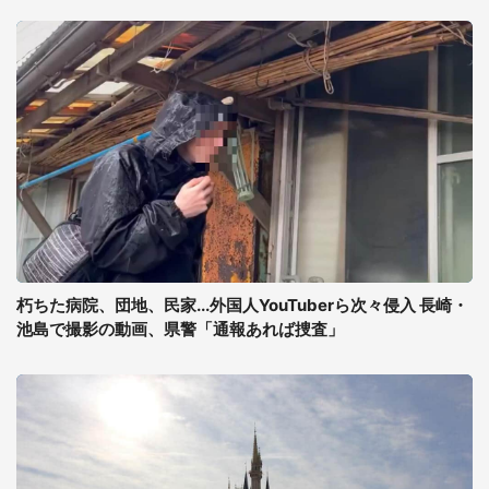
朽ちた病院、団地、民家...外国人YouTuberら次々侵入 長崎・
池島で撮影の動画、県警「通報あれば捜査」