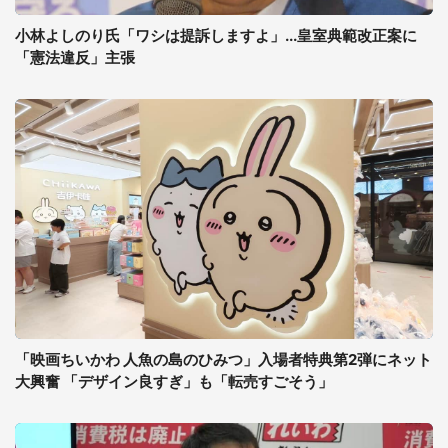
小林よしのり氏「ワシは提訴しますよ」...皇室典範改正案に
「憲法違反」主張
「映画ちいかわ 人魚の島のひみつ」入場者特典第2弾にネット
大興奮 「デザイン良すぎ」も「転売すごそう」