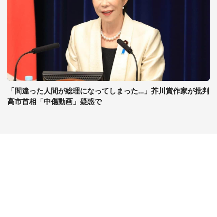
「間違った人間が総理になってしまった...」芥川賞作家が批判
高市首相「中傷動画」疑惑で
コンテンツ
関連サイト
ライフ
J-CASTニュース
グルメ
J-CASTトレンド
デジタル
J-CAST会社ウォッチ