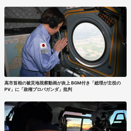
高市首相の被災地視察動画が炎上 BGM付き「総理が主役の
PV」に「政権プロパガンダ」批判