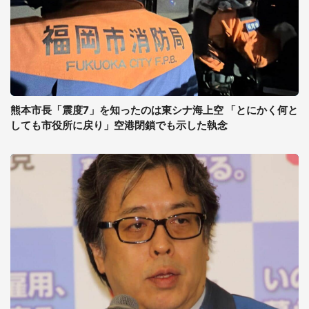
熊本市長「震度7」を知ったのは東シナ海上空 「とにかく何と
しても市役所に戻り」空港閉鎖でも示した執念