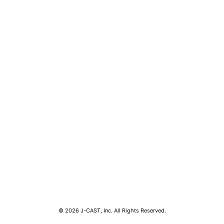
コンテンツ
関連サ
ライフ
J-CAS
グルメ
J-CAS
デジタル
J-CA
健康
BOOK
エンタメ
東京バ
セール
Jタウン
おうちスタイル
ゼロま
© 2026 J-CAST, Inc. All Rights Reserved.