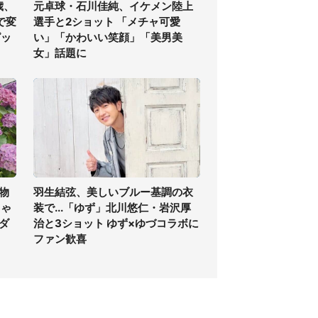
歳、
元卓球・石川佳純、イケメン陸上
で変
選手と2ショット 「メチャ可愛
ピッ
い」「かわいい笑顔」「美男美
女」話題に
物
羽生結弦、美しいブルー基調の衣
ちゃ
装で...「ゆず」北川悠仁・岩沢厚
ダ
治と3ショット ゆず×ゆづコラボに
ファン歓喜