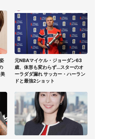
姿
元NBAマイケル・ジョーダン63
の
歳、体形も変わらず...スターのオ
「美
ーラダダ漏れ サッカー・ハーラン
ドと最強2ショット