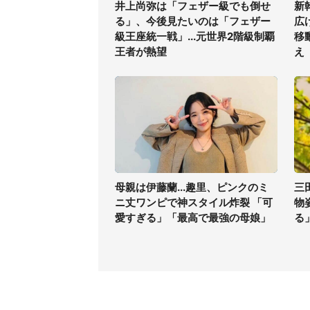
井上尚弥は「フェザー級でも倒せ
新
る」、今後見たいのは「フェザー
広
級王座統一戦」...元世界2階級制覇
移
王者が熱望
え
母親は伊藤蘭...趣里、ピンクのミ
三
ニ丈ワンピで神スタイル炸裂 「可
物
愛すぎる」「最高で最強の母娘」
る