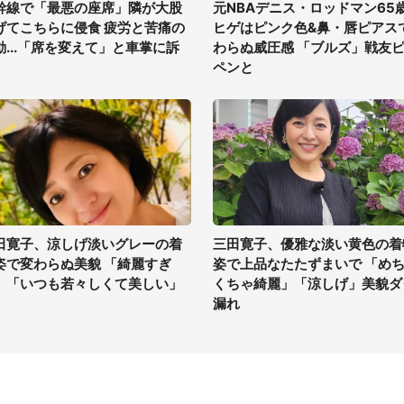
幹線で「最悪の座席」隣が大股
元NBAデニス・ロッドマン65
げてこちらに侵食 疲労と苦痛の
ヒゲはピンク色&鼻・唇ピアス
動...「席を変えて」と車掌に訴
わらぬ威圧感 「ブルズ」戦友
ペンと
田寛子、涼しげ淡いグレーの着
三田寛子、優雅な淡い黄色の着
姿で変わらぬ美貌 「綺麗すぎ
姿で上品なたたずまいで 「め
」「いつも若々しくて美しい」
くちゃ綺麗」「涼しげ」美貌ダ
漏れ