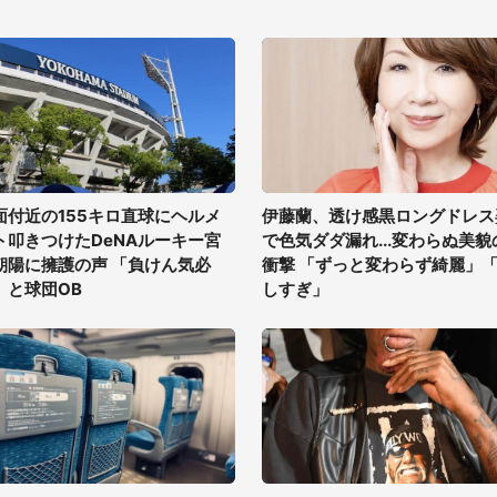
面付近の155キロ直球にヘルメ
伊藤蘭、透け感黒ロングドレス
ト叩きつけたDeNAルーキー宮
で色気ダダ漏れ...変わらぬ美貌
朝陽に擁護の声 「負けん気必
衝撃 「ずっと変わらず綺麗」
」と球団OB
しすぎ」