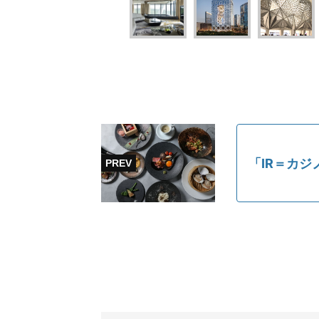
「IR＝カ