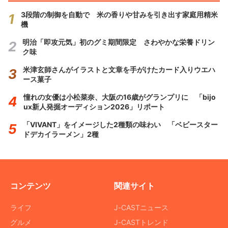
3段階の制御を自動で 米の香りや甘みを引き出す家庭用精米
機
明治「即攻元気」初のグミ期間限定 さわやかな栄養ドリン
ク味
米津玄師さんがイラストと文章を手がけたカード入りウエハ
ース菓子
憧れの女優は小松菜奈、大阪の16歳がグランプリに 「bijo
ux新人発掘オーディション2026」リポート
「VIVANT」をイメージした2種類の味わい 「ベビースター
ドデカイラーメン」2種
コンテンツ
関連サイト
ライフ
J-CASTニュース
グルメ
J-CASTトレンド