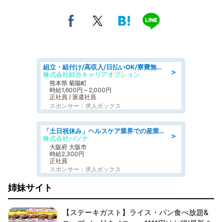
組立・組付け/高収入/日払いOK/寮費無料/交替制/20・30・40代活躍中
＞
株式会社綜合キャリアオプション
熊本県 菊陽町
時給1,600円～2,000円
正社員 / 派遣社員
スポンサー：求人ボックス
「土日祝休み」ヘルスケア業界での産業保健師業務/看護師/高時給/要資格:正看護師
＞
株式会社パソナ
大阪府 大阪市
時給2,300円
正社員
スポンサー：求人ボックス
姉妹サイト
【ステーキガスト】ライス・パン食べ放題&