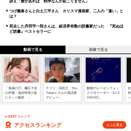
訴え「愛があれば 戦争なんか起こりません」
つげ義春さんと白土三平さん カリスマ漫画家、二人の「違い」と
は？
死去した丹羽宇一郎さんは、経済界有数の読書家だった 『死ぬほ
ど読書』ベストセラーに
動画で見る
画像で見る
「鬼滅の刃」禰豆子役
ナイツ・塙宣之、You
解散のレペゼンフォッ
女
の声優・鬼頭明里の姿
Tuberヒカルの落語家
クス元リーダー・DJ S
利
にネット騒然 ...
デビュー...
HACHO...
ッ
J-CAST トレンド
アクセスランキング
もっと見る