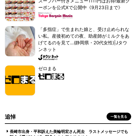
スープバー付きメニュー1111円はお得!最新ク
ーポンを公式Xで公開中《9月23日まで》
「多指症」で生まれた娘と、受け止められな
い私。産後初めての夜、助産師がミルクをあ
げてるのを見て...(静岡県・20代女性)|Jタウ
ンネット
ゼロまる
追悼
一覧を見る
長崎市出身・平和訴えた美輪明宏さん死去 ラストメッセージでも