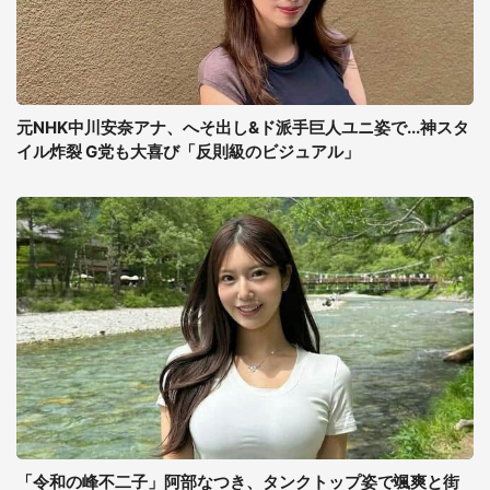
元NHK中川安奈アナ、へそ出し&ド派手巨人ユニ姿で...神スタ
イル炸裂 G党も大喜び「反則級のビジュアル」
「令和の峰不二子」阿部なつき、タンクトップ姿で颯爽と街