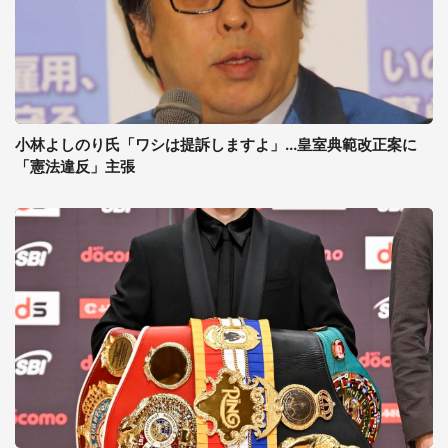
小林よしのり氏「ワシは提訴しますよ」...皇室典範改正案に
「憲法違反」主張