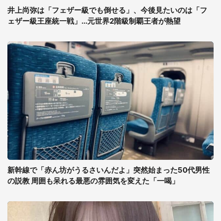
井上尚弥は「フェザー級でも倒せる」、今後見たいのは「フ
ェザー級王座統一戦」...元世界2階級制覇王者が熱望
新幹線で「赤ん坊がうるさいんだよ」突然始まった50代男性
の説教 周囲も呆れる最悪の雰囲気を変えた「一喝」