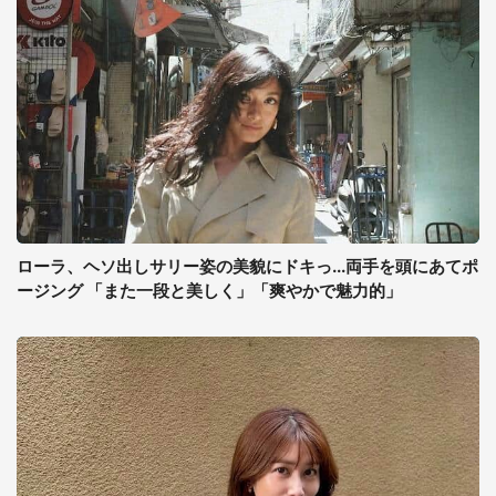
ローラ、ヘソ出しサリー姿の美貌にドキっ...両手を頭にあてポ
ージング 「また一段と美しく」「爽やかで魅力的」