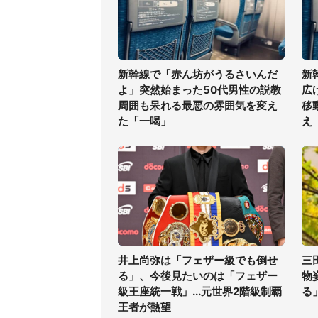
新幹線で「赤ん坊がうるさいんだ
新
よ」突然始まった50代男性の説教
広
周囲も呆れる最悪の雰囲気を変え
移
た「一喝」
え
井上尚弥は「フェザー級でも倒せ
三
る」、今後見たいのは「フェザー
物
級王座統一戦」...元世界2階級制覇
る
王者が熱望