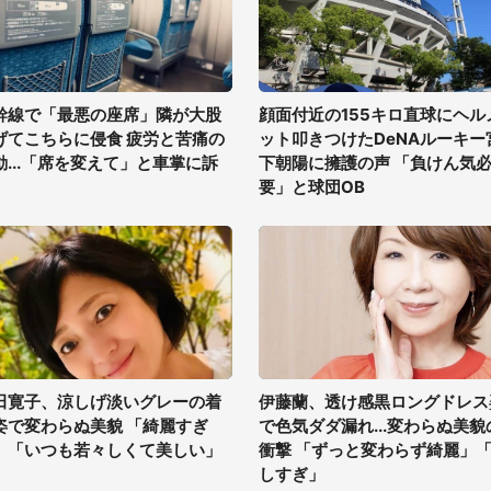
幹線で「最悪の座席」隣が大股
顔面付近の155キロ直球にヘル
げてこちらに侵食 疲労と苦痛の
ット叩きつけたDeNAルーキー
動...「席を変えて」と車掌に訴
下朝陽に擁護の声 「負けん気
要」と球団OB
田寛子、涼しげ淡いグレーの着
伊藤蘭、透け感黒ロングドレス
姿で変わらぬ美貌 「綺麗すぎ
で色気ダダ漏れ...変わらぬ美貌
」「いつも若々しくて美しい」
衝撃 「ずっと変わらず綺麗」
しすぎ」