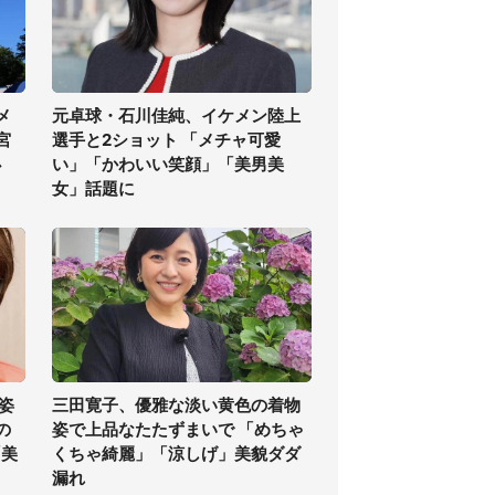
メ
元卓球・石川佳純、イケメン陸上
宮
選手と2ショット 「メチャ可愛
必
い」「かわいい笑顔」「美男美
女」話題に
姿
三田寛子、優雅な淡い黄色の着物
の
姿で上品なたたずまいで 「めちゃ
「美
くちゃ綺麗」「涼しげ」美貌ダダ
漏れ