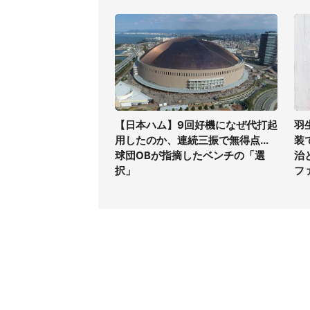
【日本ハム】9回好機になぜ代打起
羽
用したのか、連続三振で無得点...
装
球団OBが指摘したベンチの「選
治
択」
フ
コンテンツ
関連サ