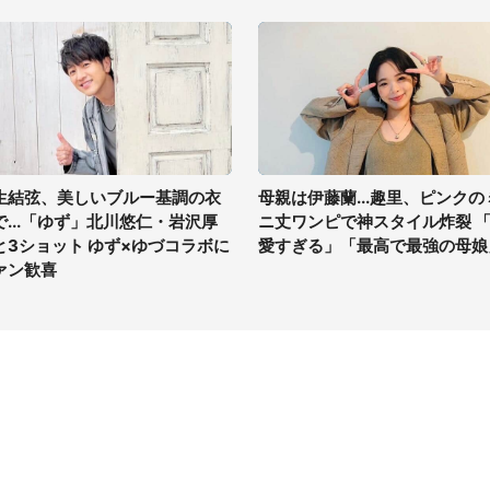
生結弦、美しいブルー基調の衣
母親は伊藤蘭...趣里、ピンクの
で...「ゆず」北川悠仁・岩沢厚
ニ丈ワンピで神スタイル炸裂 
と3ショット ゆず×ゆづコラボに
愛すぎる」「最高で最強の母娘
ァン歓喜
イト
サイトについて