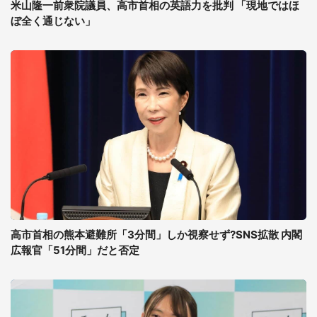
米山隆一前衆院議員、高市首相の英語力を批判 「現地ではほ
ぼ全く通じない」
高市首相の熊本避難所「3分間」しか視察せず?SNS拡散 内閣
広報官「51分間」だと否定