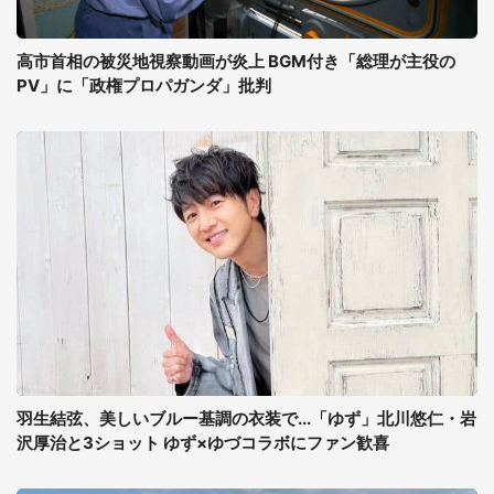
高市首相の被災地視察動画が炎上 BGM付き「総理が主役の
PV」に「政権プロパガンダ」批判
羽生結弦、美しいブルー基調の衣装で...「ゆず」北川悠仁・岩
沢厚治と3ショット ゆず×ゆづコラボにファン歓喜