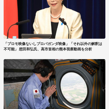
「プロモ映像ないしプロパガンダ映像」「それ以外の解釈は
不可能」 想田和弘氏、高市首相の熊本視察動画を分析