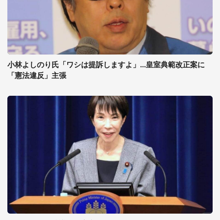
小林よしのり氏「ワシは提訴しますよ」...皇室典範改正案に
「憲法違反」主張