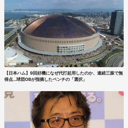
【日本ハム】9回好機になぜ代打起用したのか、連続三振で無
得点...球団OBが指摘したベンチの「選択」