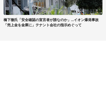
橋下徹氏「安全確認の宣言者が誰なのか」...イオン爆発事故
「売上金を金庫に」テナント会社の指示めぐって
コンテンツ
関連サイト
ライフ
J-CASTニュース
グルメ
J-CASTトレンド
デジタル
J-CAST会社ウォッチ
健康
BOOKウォッチ
エンタメ
東京バーゲンマニア
セール
Jタウンネット