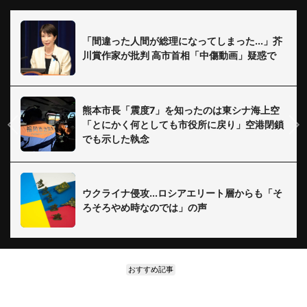
「間違った人間が総理になってしまった...」芥
川賞作家が批判 高市首相「中傷動画」疑惑で
熊本市長「震度7」を知ったのは東シナ海上空
「とにかく何としても市役所に戻り」空港閉鎖
でも示した執念
ウクライナ侵攻...ロシアエリート層からも「そ
ろそろやめ時なのでは」の声
おすすめ記事