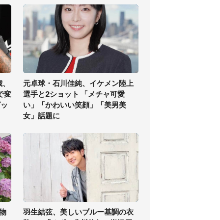
歳、
元卓球・石川佳純、イケメン陸上
で変
選手と2ショット 「メチャ可愛
ピッ
い」「かわいい笑顔」「美男美
女」話題に
物
羽生結弦、美しいブルー基調の衣