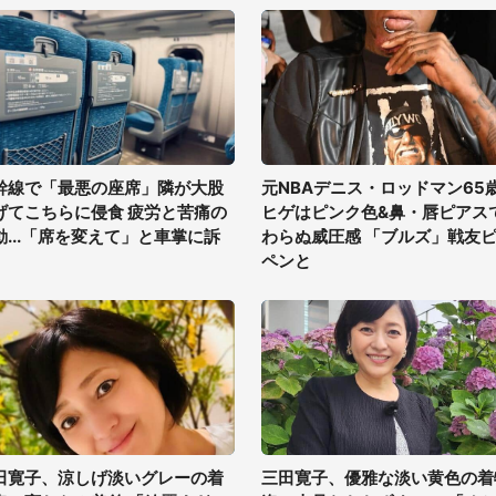
幹線で「最悪の座席」隣が大股
元NBAデニス・ロッドマン65
げてこちらに侵食 疲労と苦痛の
ヒゲはピンク色&鼻・唇ピアス
動...「席を変えて」と車掌に訴
わらぬ威圧感 「ブルズ」戦友
ペンと
田寛子、涼しげ淡いグレーの着
三田寛子、優雅な淡い黄色の着