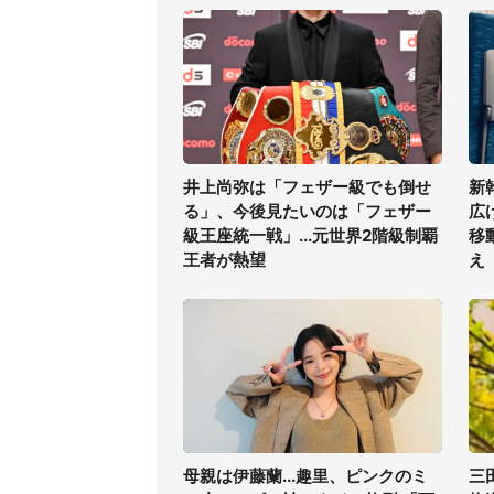
井上尚弥は「フェザー級でも倒せ
新
る」、今後見たいのは「フェザー
広
級王座統一戦」...元世界2階級制覇
移
王者が熱望
え
母親は伊藤蘭...趣里、ピンクのミ
三