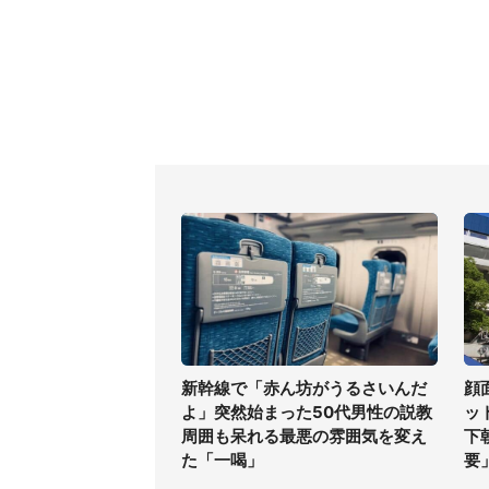
新幹線で「赤ん坊がうるさいんだ
顔
よ」突然始まった50代男性の説教
ッ
周囲も呆れる最悪の雰囲気を変え
下
た「一喝」
要