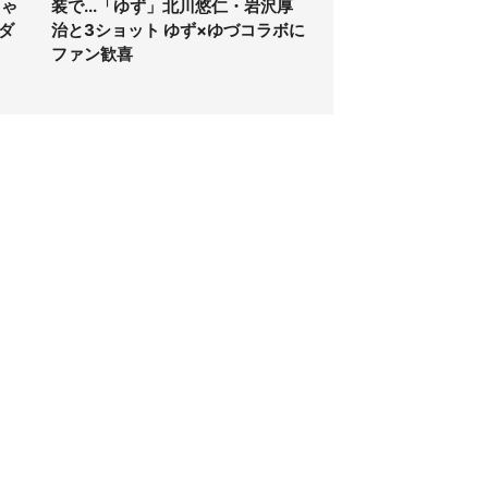
ちゃ
装で...「ゆず」北川悠仁・岩沢厚
ダ
治と3ショット ゆず×ゆづコラボに
ファン歓喜
個人情報保護方針
サイト利用規約
SNS利用ポリシー
AIポリシー
クッキーの利用について
広告掲載
記事配信