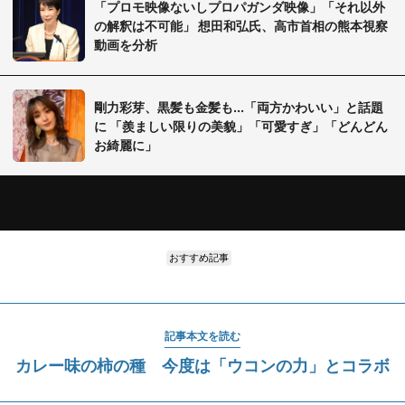
「プロモ映像ないしプロパガンダ映像」「それ以外
の解釈は不可能」 想田和弘氏、高市首相の熊本視察
動画を分析
剛力彩芽、黒髪も金髪も...「両方かわいい」と話題
に 「羨ましい限りの美貌」「可愛すぎ」「どんどん
お綺麗に」
おすすめ記事
記事本文を読む
カレー味の柿の種 今度は「ウコンの力」とコラボ