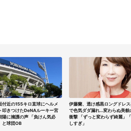
面付近の155キロ直球にヘルメ
伊藤蘭、透け感黒ロングドレス
ト叩きつけたDeNAルーキー宮
で色気ダダ漏れ...変わらぬ美貌
朝陽に擁護の声 「負けん気必
衝撃 「ずっと変わらず綺麗」
」と球団OB
しすぎ」