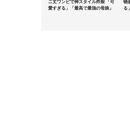
ニ丈ワンピで神スタイル炸裂 「可
物
愛すぎる」「最高で最強の母娘」
る
コンテンツ
関連サ
ライフ
J-CAS
グルメ
J-CAS
デジタル
J-CA
健康
BOOK
エンタメ
東京バ
セール
Jタウン
おうちスタイル
ゼロま