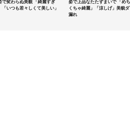
姿で変わらぬ美貌 「綺麗すぎ
姿で上品なたたずまいで 「め
」「いつも若々しくて美しい」
くちゃ綺麗」「涼しげ」美貌ダ
漏れ
イト
サイトについて
Tニュース
会社案内
Tトレンド
採用情報
ST会社ウォッチ
お問い合わせ
ニュース読者投稿
ウォッチ
編集長からの手紙
ーゲンマニア
ネット
る