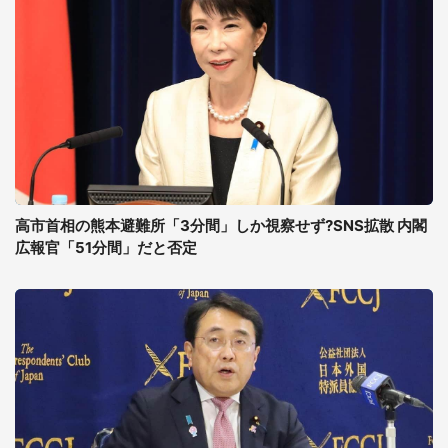
高市首相の熊本避難所「3分間」しか視察せず?SNS拡散 内閣
広報官「51分間」だと否定