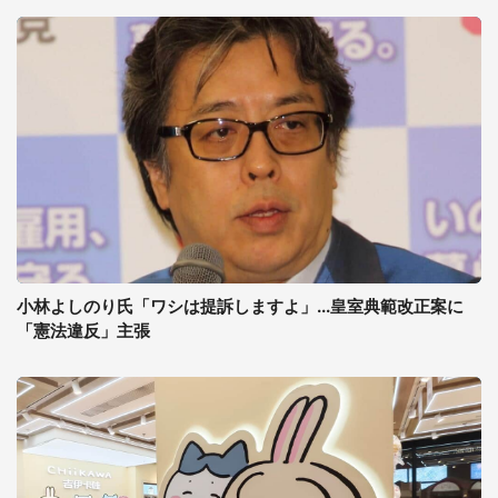
小林よしのり氏「ワシは提訴しますよ」...皇室典範改正案に
「憲法違反」主張