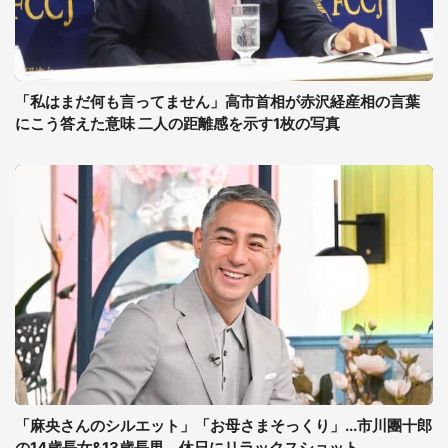
「私はまだ何も言ってません」高市首相が赤沢経産相の言葉
にこう答えた意味 二人の距離感を示す1枚の写真
「麻央さんのシルエット」「お母さまそっくり」...市川團十郎
の14歳長女&13歳長男、休日にリラックスショット