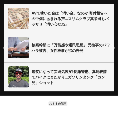
AVで稼いだ金は「汚い金」なのか 寄付報告へ
の中傷にあきれる声...スリムクラブ真栄田もバ
ッサリ「汚い心だね」
検察幹部に「万能感や選民思想」 元検事のパワ
ハラ被害、女性検事が涙の告発
短髪になって雰囲気激変!長瀬智也、真剣表情
でバイクにまたがり...ガソリンタンク「ガン
見」ショット
おすすめ記事