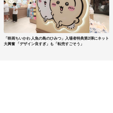
「映画ちいかわ 人魚の島のひみつ」入場者特典第2弾にネット
大興奮 「デザイン良すぎ」も「転売すごそう」
コンテンツ
関連サイト
ライフ
J-CASTニュース
グルメ
J-CASTトレンド
デジタル
J-CAST会社ウォッチ
健康