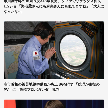
市川團十郎の15歳長女&13歳長男、ソファでリラックス仲良
し2ショ 「海老蔵さんにも麻央さんにも似てますね」「大人に
なったな~」
高市首相の被災地視察動画が炎上 BGM付き「総理が主役の
PV」に「政権プロパガンダ」批判