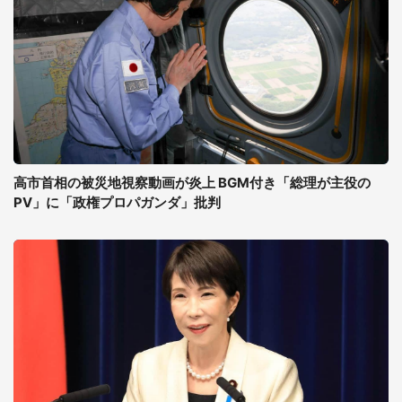
高市首相の被災地視察動画が炎上 BGM付き「総理が主役の
PV」に「政権プロパガンダ」批判