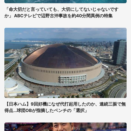
「命大切だと言っていても、大切にしてないじゃないです
か」 ABCテレビで辺野古沖事故を約40分間異例の特集
【日本ハム】9回好機になぜ代打起用したのか、連続三振で無
得点...球団OBが指摘したベンチの「選択」