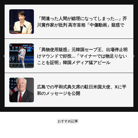
「間違った人間が総理になってしまった...」芥
川賞作家が批判 高市首相「中傷動画」疑惑で
「異物使用疑惑」元韓国セーブ王、出場停止明
けマウンドで好投...「マイナーでは物足りない
ことを証明」韓国メディア猛アピール
広島での平和式典欠席の駐日米国大使、Xに平
和のメッセージを公開
おすすめ記事