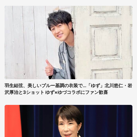
羽生結弦、美しいブルー基調の衣装で...「ゆず」北川悠仁・岩
沢厚治と3ショット ゆず×ゆづコラボにファン歓喜