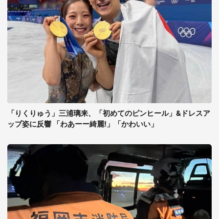
「りくりゅう」三浦璃来、「初めてのピンヒール」&ドレスア
ップ姿に反響 「わあーー綺麗!」「かわいい」