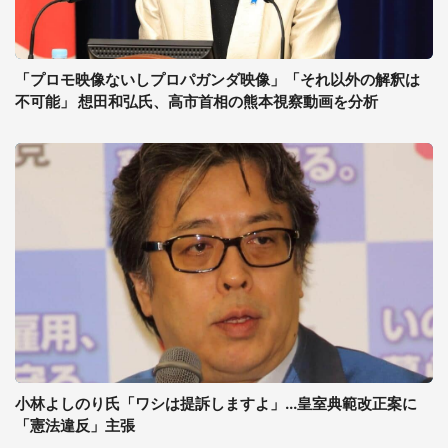
「プロモ映像ないしプロパガンダ映像」「それ以外の解釈は
不可能」 想田和弘氏、高市首相の熊本視察動画を分析
小林よしのり氏「ワシは提訴しますよ」...皇室典範改正案に
「憲法違反」主張