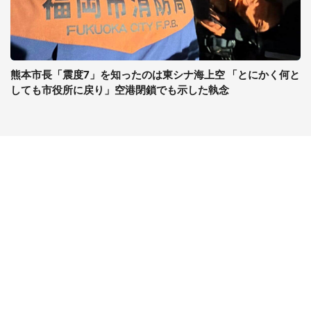
熊本市長「震度7」を知ったのは東シナ海上空 「とにかく何と
しても市役所に戻り」空港閉鎖でも示した執念
コンテンツ
関連サイト
ライフ
J-CASTニュース
グルメ
J-CASTトレンド
デジタル
J-CAST会社ウォッチ
健康
BOOKウォッチ
エンタメ
東京バーゲンマニア