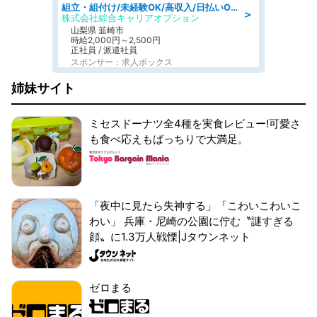
組立・組付け/未経験OK/高収入/日払いOK/寮費無料/日勤
＞
株式会社綜合キャリアオプション
山梨県 韮崎市
時給2,000円～2,500円
正社員 / 派遣社員
スポンサー：求人ボックス
姉妹サイト
ミセスドーナツ全4種を実食レビュー!可愛さ
も食べ応えもばっちりで大満足。
「夜中に見たら失神する」「こわいこわいこ
わい」 兵庫・尼崎の公園に佇む〝謎すぎる
顔〟に1.3万人戦慄|Jタウンネット
ゼロまる