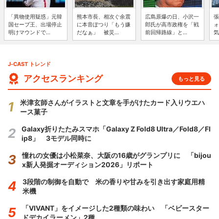
「異物使用疑惑」元韓
熊本市長、相次ぐ余震
広島原爆の日、小沢一
張
国セーブ王、出場停止
に本音ぽつり「もう嫌
郎氏が高市政権を「戦
ォ
明けマウンドで...
だなぁ」 被災...
前回帰路線」と...
気
J-CAST トレンド
アクセスランキング
もっと見る
米津玄師さんがイラストと文章を手がけたカード入りウエハ
ース菓子
Galaxy折りたたみスマホ「Galaxy Z Fold8 Ultra／Fold8／Fl
ip8」 3モデル同時に
憧れの女優は小松菜奈、大阪の16歳がグランプリに 「bijou
x新人発掘オーディション2026」リポート
3段階の制御を自動で 米の香りや甘みを引き出す家庭用精
米機
「VIVANT」をイメージした2種類の味わい 「ベビースター
ドデカイラーメン」2種