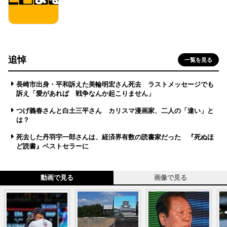
追悼
一覧を見る
長崎市出身・平和訴えた美輪明宏さん死去 ラストメッセージでも
訴え「愛があれば 戦争なんか起こりません」
つげ義春さんと白土三平さん カリスマ漫画家、二人の「違い」と
は？
死去した丹羽宇一郎さんは、経済界有数の読書家だった 『死ぬほ
ど読書』ベストセラーに
動画で見る
画像で見る