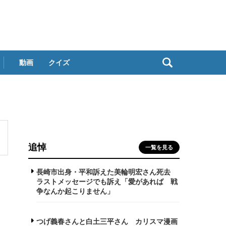
動画
クイズ
追悼
一覧を見る
長崎市出身・平和訴えた美輪明宏さん死去
ラストメッセージでも訴え「愛があれば 戦
争なんか起こりません」
つげ義春さんと白土三平さん カリスマ漫画