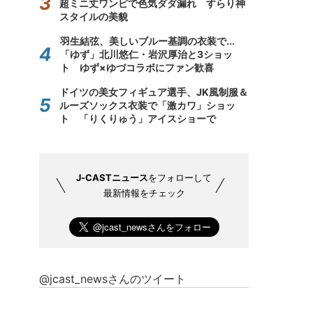
超ミニ丈ワンピで色気ダダ漏れ すらり神
スタイルの美貌
羽生結弦、美しいブルー基調の衣装で...
「ゆず」北川悠仁・岩沢厚治と3ショッ
ト ゆず×ゆづコラボにファン歓喜
ドイツの美女フィギュア選手、JK風制服＆
ルーズソックス衣装で「激カワ」ショッ
ト 「りくりゅう」アイスショーで
J-CASTニュース
をフォローして
最新情報をチェック
@jcast_newsさんのツイート