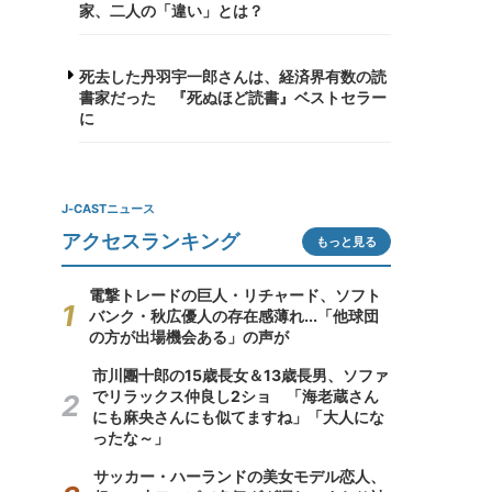
家、二人の「違い」とは？
死去した丹羽宇一郎さんは、経済界有数の読
書家だった 『死ぬほど読書』ベストセラー
に
J-CASTニュース
アクセスランキング
もっと見る
電撃トレードの巨人・リチャード、ソフト
バンク・秋広優人の存在感薄れ...「他球団
の方が出場機会ある」の声が
市川團十郎の15歳長女＆13歳長男、ソファ
でリラックス仲良し2ショ 「海老蔵さん
にも麻央さんにも似てますね」「大人にな
ったな～」
サッカー・ハーランドの美女モデル恋人、