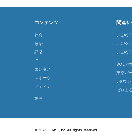
コンテンツ
関連サ
社会
J-CAS
政治
J-CAS
経済
J-CA
IT
BOOK
エンタメ
東京バ
スポーツ
Jタウン
メディア
ゼロま
動画
© 2026 J-CAST, Inc. All Rights Reserved.