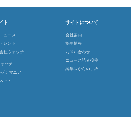
イト
サイトについて
Tニュース
会社案内
Tトレンド
採用情報
ST会社ウォッチ
お問い合わせ
ニュース読者投稿
ウォッチ
編集長からの手紙
ーゲンマニア
ネット
る