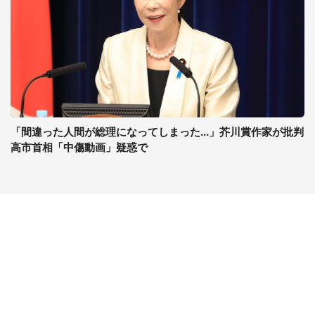
「間違った人間が総理になってしまった...」芥川賞作家が批判
高市首相「中傷動画」疑惑で
コンテンツ
関連サイト
ライフ
J-CASTニュース
グルメ
J-CASTトレンド
デジタル
J-CAST会社ウォッチ