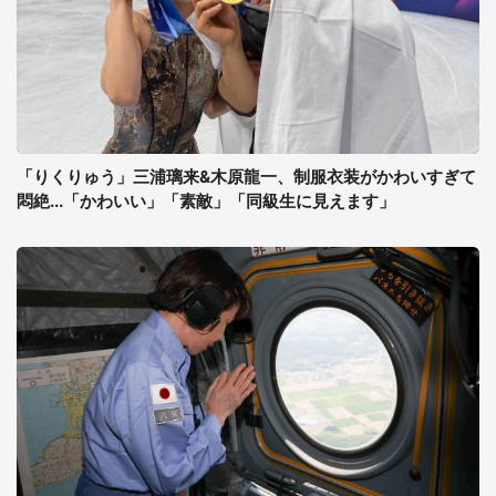
「りくりゅう」三浦璃来&木原龍一、制服衣装がかわいすぎて
悶絶...「かわいい」「素敵」「同級生に見えます」