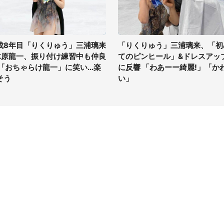
成8年目「りくりゅう」三浦璃来
「りくりゅう」三浦璃来、「初
木原龍一、振り付け練習中も仲良
てのピンヒール」&ドレスアッ
 「おちゃらけ龍一」に笑い...楽
に反響 「わあーー綺麗!」「か
そう
い」
イト
サイトについて
Tニュース
会社案内
Tトレンド
採用情報
ST会社ウォッチ
お問い合わせ