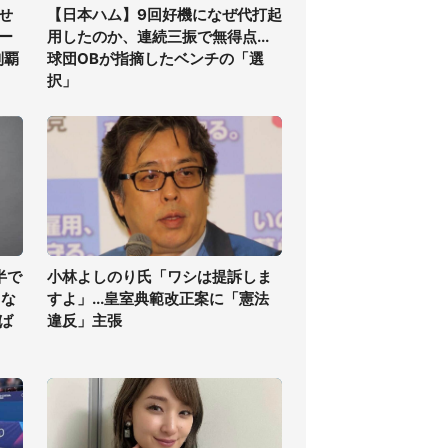
せ
【日本ハム】9回好機になぜ代打起
ー
用したのか、連続三振で無得点...
制覇
球団OBが指摘したベンチの「選
択」
半で
小林よしのり氏「ワシは提訴しま
くな
すよ」...皇室典範改正案に「憲法
ば
違反」主張