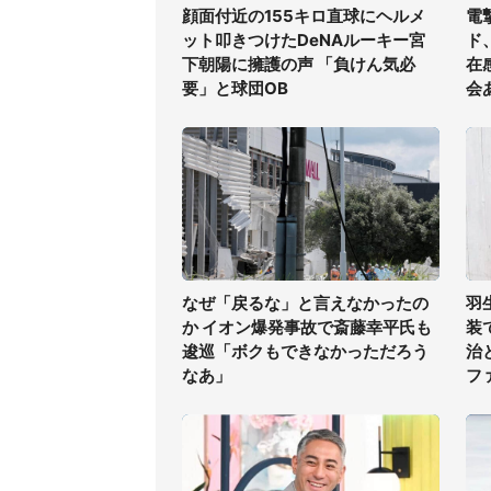
顔面付近の155キロ直球にヘルメ
電
ット叩きつけたDeNAルーキー宮
ド
下朝陽に擁護の声 「負けん気必
在
要」と球団OB
会
なぜ「戻るな」と言えなかったの
羽
か イオン爆発事故で斎藤幸平氏も
装
逡巡「ボクもできなかっただろう
治
なあ」
フ