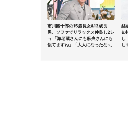
市川團十郎の15歳長女&13歳長
結
男、ソファでリラックス仲良し2シ
&
ョ 「海老蔵さんにも麻央さんにも
し
似てますね」「大人になったな~」
し
コンテンツ
関連サ
ライフ
J-CAS
グルメ
J-CAS
デジタル
J-CA