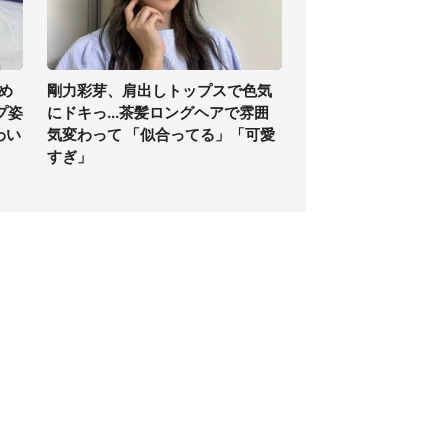
め
剛力彩芽、肩出しトップスで色気
プ姿
にドキっ...茶髪ロングヘアで雰囲
わい
気変わって 「似合ってる」「可愛
すぎ」
個人情報保護方針
サイト利用規約
SNS利用ポリシー