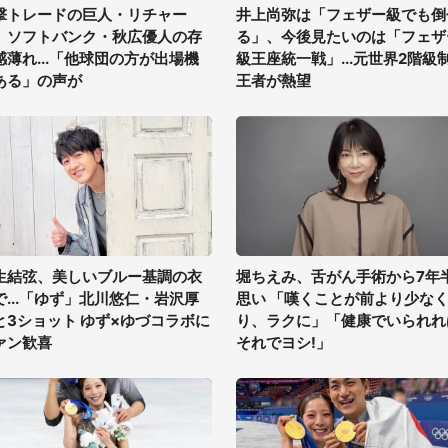
撃トレードの巨人・リチャー
井上尚弥は「フェザー級でも倒
、ソフトバンク・秋広優人の存
る」、今後見たいのは「フェザ
感薄れ...「他球団の方が出場機
級王座統一戦」...元世界2階級
ある」の声が
王者が熱望
生結弦、美しいブルー基調の衣
堀ちえみ、舌がん手術から7年
で...「ゆず」北川悠仁・岩沢厚
思い 「嘆くことが前より少な
と3ショット ゆず×ゆづコラボに
り、ラクに」「健康でいられれ
ァン歓喜
それでヨシ!」