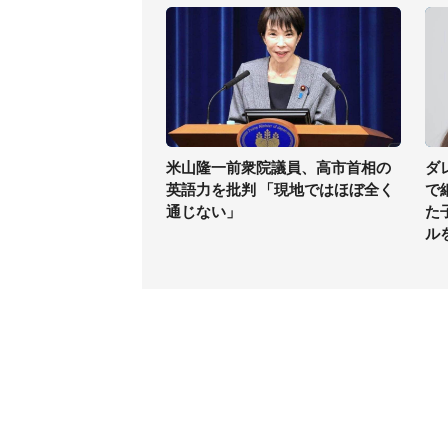
米山隆一前衆院議員、高市首相の
ダ
英語力を批判 「現地ではほぼ全く
で
通じない」
た
ル
コンテンツ
関連サ
ライフ
J-CAS