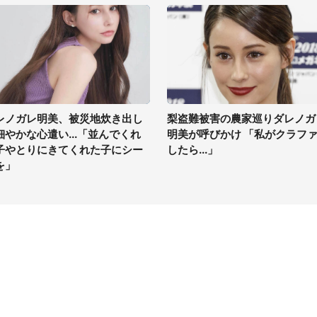
レノガレ明美、被災地炊き出し
梨盗難被害の農家巡りダレノガ
細やかな心遣い...「並んでくれ
明美が呼びかけ 「私がクラフ
子やとりにきてくれた子にシー
したら...」
を」
イト
サイトについて
Tニュース
会社案内