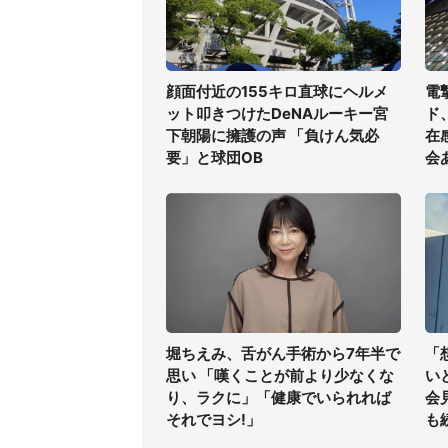
顔面付近の155キロ直球にヘルメ
電
ット叩きつけたDeNAルーキー宮
ド
下朝陽に擁護の声 「負けん気必
在
要」と球団OB
会
堀ちえみ、舌がん手術から7年半で
「
思い 「嘆くことが前より少なくな
い
り、ラクに」「健康でいられれば
会
それでヨシ!」
も