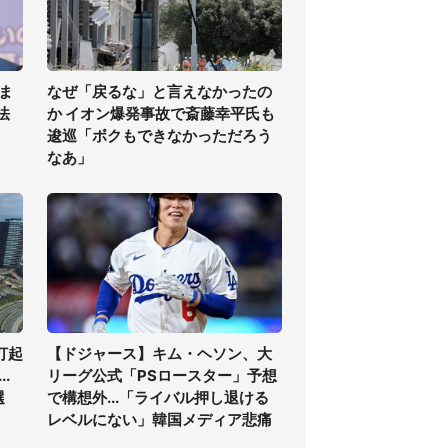
ま
なぜ「戻るな」と言えなかったの
法
か イオン爆発事故で斎藤幸平氏も
逡巡「ボクもできなかっただろう
なあ」
打起
【ドジャース】キム・ヘソン、大
.
リーグ公式「PSロースター」予想
選
で構想外...「ライバル押し退ける
レベルにない」韓国メディア悲痛