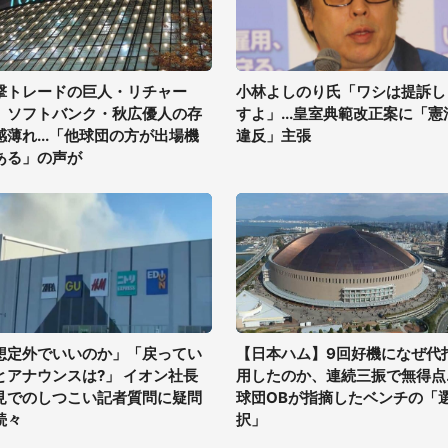
撃トレードの巨人・リチャー
小林よしのり氏「ワシは提訴し
、ソフトバンク・秋広優人の存
すよ」...皇室典範改正案に「憲
感薄れ...「他球団の方が出場機
違反」主張
ある」の声が
想定外でいいのか」「戻ってい
【日本ハム】9回好機になぜ代
とアナウンスは?」 イオン社長
用したのか、連続三振で無得点..
見でのしつこい記者質問に疑問
球団OBが指摘したベンチの「
続々
択」