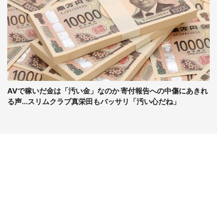
AVで稼いだ金は「汚い金」なのか 寄付報告への中傷にあきれ
る声...スリムクラブ真栄田もバッサリ「汚い心だね」
コンテンツ
関連サイト
ライフ
J-CASTニュース
グルメ
J-CASTトレンド
デジタル
J-CAST会社ウォッチ