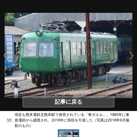
記事に戻る
現在も熊本電鉄北熊本駅で保管されている「青ガエル」。1985年に東
急電鉄から譲渡され、2016年に現役を引退した（写真は2018年6月撮
1/1
影のもの）