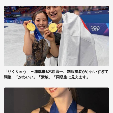
「りくりゅう」三浦璃来&木原龍一、制服衣装がかわいすぎて
悶絶...「かわいい」「素敵」「同級生に見えます」