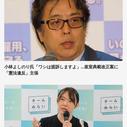
小林よしのり氏「ワシは提訴しますよ」...皇室典範改正案に
「憲法違反」主張