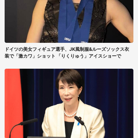
ドイツの美女フィギュア選手、JK風制服&ルーズソックス衣
装で「激カワ」ショット 「りくりゅう」アイスショーで