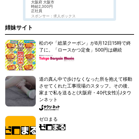
大阪府 大阪市
時給2,300円
正社員
スポンサー：求人ボックス
姉妹サイト
松のや「総菜クーポン」が8月12日15時で終
了に。「ロースかつ定食」500円は継続
道の真ん中で歩けなくなった所を抱えて移動
させてくれた工事現場のスタッフ。その後、
家まで私を送ると(大阪府・40代女性)|Jタウ
ンネット
ゼロまる