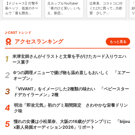
【ドジャース】打撃不
元カップルYouTuber
辻希美、コストコに行
「
振ベッツ、低迷のチー
「夜のひと笑い」いち
くたびに買って...大絶
紗
ムで「最も懸念...
え、新恋...
賛 少しア...
リ
J-CAST トレンド
アクセスランキング
もっと見る
米津玄師さんがイラストと文章を手がけたカード入りウエハ
ース菓子
6つの調理メニューで揚げ物も温め直しもおいしく 「エアー
オーブン」
「VIVANT」をイメージした2種類の味わい 「ベビースター
ドデカイラーメン」2種
明治「即攻元気」初のグミ期間限定 さわやかな栄養ドリン
ク味
憧れの女優は小松菜奈、大阪の16歳がグランプリに 「bijou
x新人発掘オーディション2026」リポート