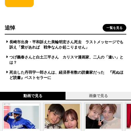
追悼
一覧を見る
長崎市出身・平和訴えた美輪明宏さん死去 ラストメッセージでも
訴え「愛があれば 戦争なんか起こりません」
つげ義春さんと白土三平さん カリスマ漫画家、二人の「違い」と
は？
死去した丹羽宇一郎さんは、経済界有数の読書家だった 『死ぬほ
ど読書』ベストセラーに
動画で見る
画像で見る