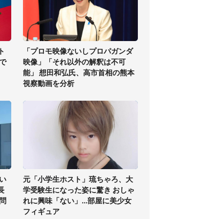
ト
「プロモ映像ないしプロパガンダ
で
映像」「それ以外の解釈は不可
能」 想田和弘氏、高市首相の熊本
視察動画を分析
い
元「小学生ホスト」琉ちゃろ、大
長
学受験生になった姿に驚き おしゃ
問
れに興味「ない」...部屋に美少女
フィギュア