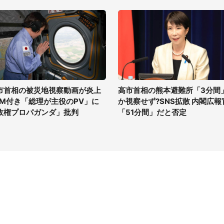
市首相の被災地視察動画が炎上
高市首相の熊本避難所「3分間
GM付き「総理が主役のPV」に
か視察せず?SNS拡散 内閣広報
政権プロパガンダ」批判
「51分間」だと否定
イト
サイトについて