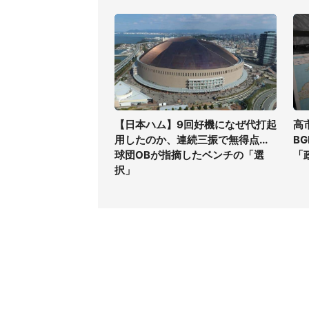
【日本ハム】9回好機になぜ代打起
高
用したのか、連続三振で無得点...
B
球団OBが指摘したベンチの「選
「
択」
コンテンツ
関連サ