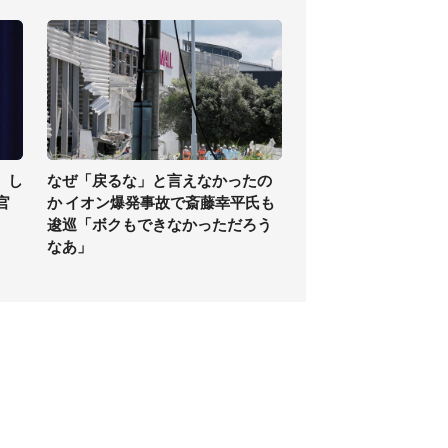
」し
なぜ「戻るな」と言えなかったの
官
か イオン爆発事故で斎藤幸平氏も
逡巡「ボクもできなかっただろう
なあ」