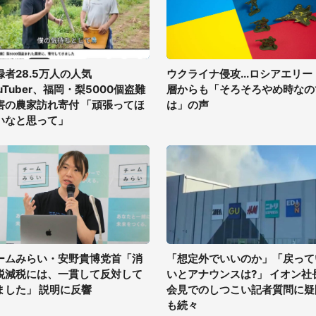
録者28.5万人の人気
ウクライナ侵攻...ロシアエリー
uTuber、福岡・梨5000個盗難
層からも「そろそろやめ時なの
害の農家訪れ寄付 「頑張ってほ
は」の声
いなと思って」
ームみらい・安野貴博党首「消
「想定外でいいのか」「戻って
税減税には、一貫して反対して
いとアナウンスは?」 イオン社
ました」 説明に反響
会見でのしつこい記者質問に疑
も続々