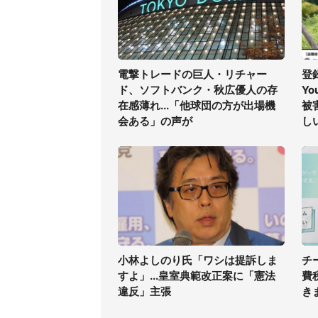
電撃トレードの巨人・リチャー
登
ド、ソフトバンク・秋広優人の存
Yo
在感薄れ...「他球団の方が出場機
被
会ある」の声が
し
小林よしのり氏「ワシは提訴しま
チ
すよ」...皇室典範改正案に「憲法
費
違反」主張
き