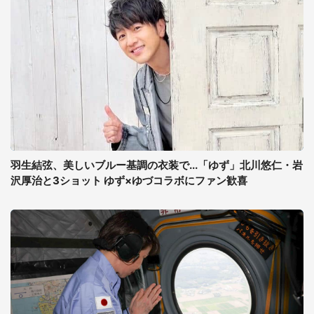
羽生結弦、美しいブルー基調の衣装で...「ゆず」北川悠仁・岩
沢厚治と3ショット ゆず×ゆづコラボにファン歓喜