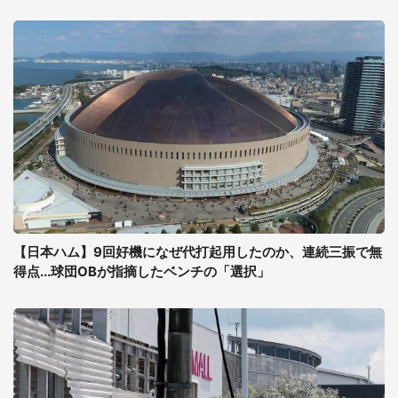
【日本ハム】9回好機になぜ代打起用したのか、連続三振で無
得点...球団OBが指摘したベンチの「選択」