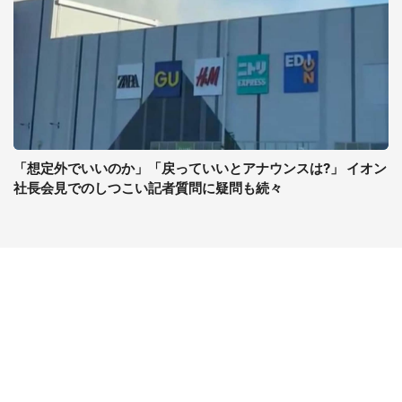
「想定外でいいのか」「戻っていいとアナウンスは?」 イオン
社長会見でのしつこい記者質問に疑問も続々
コンテンツ
関連サイト
ライフ
J-CASTニュース
グルメ
J-CASTトレンド
デジタル
J-CAST会社ウォッチ