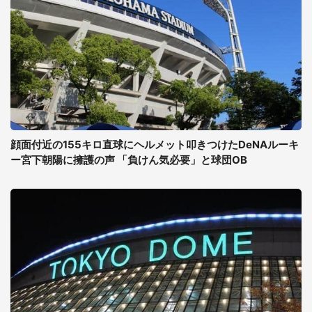
顔面付近の155キロ直球にヘルメット叩きつけたDeNAルーキ
ー宮下朝陽に擁護の声 「負けん気必要」と球団OB