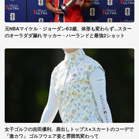
元NBAマイケル・ジョーダン63歳、体形も変わらず...スター
のオーラダダ漏れ サッカー・ハーランドと最強2ショット
女子ゴルフの吉田優利、肩出しトップス×スカートのコーデで
「激カワ」 ゴルフウェア姿と雰囲気変わって