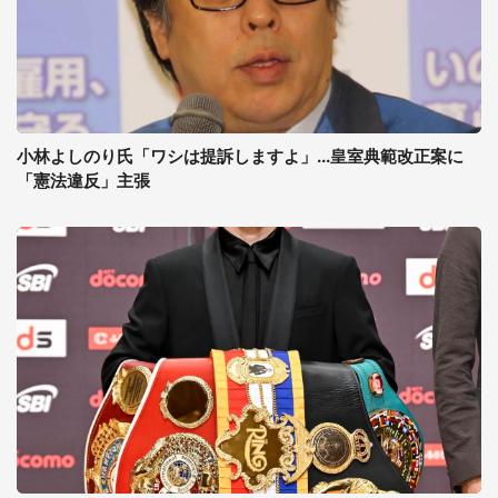
小林よしのり氏「ワシは提訴しますよ」...皇室典範改正案に
「憲法違反」主張