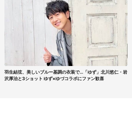
羽生結弦、美しいブルー基調の衣装で...「ゆず」北川悠仁・岩
沢厚治と3ショット ゆず×ゆづコラボにファン歓喜
コンテンツ
関連サイト
ライフ
J-CASTニュース