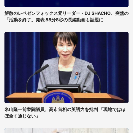
解散のレペゼンフォックス元リーダー・DJ SHACHO、突然の
「活動を終了」発表 88分8秒の長編動画も話題に
米山隆一前衆院議員、高市首相の英語力を批判 「現地ではほ
ぼ全く通じない」