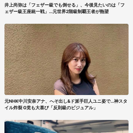
井上尚弥は「フェザー級でも倒せる」、今後見たいのは「フ
ェザー級王座統一戦」...元世界2階級制覇王者が熱望
元NHK中川安奈アナ、へそ出し&ド派手巨人ユニ姿で...神スタ
イル炸裂 G党も大喜び「反則級のビジュアル」