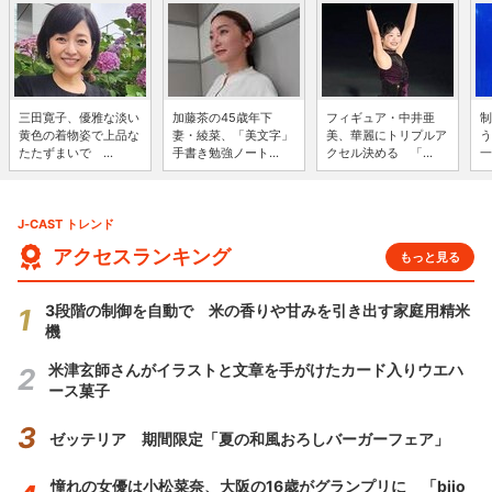
三田寛子、優雅な淡い
加藤茶の45歳年下
フィギュア・中井亜
制
黄色の着物姿で上品な
妻・綾菜、「美文字」
美、華麗にトリプルア
う
たたずまいで ...
手書き勉強ノート...
クセル決める 「...
一
J-CAST トレンド
アクセスランキング
もっと見る
3段階の制御を自動で 米の香りや甘みを引き出す家庭用精米
機
米津玄師さんがイラストと文章を手がけたカード入りウエハ
ース菓子
ゼッテリア 期間限定「夏の和風おろしバーガーフェア」
憧れの女優は小松菜奈、大阪の16歳がグランプリに 「bijo