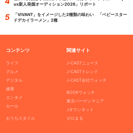
ux新人発掘オーディション2026」リポート
「VIVANT」をイメージした2種類の味わい 「ベビースター
ドデカイラーメン」2種
コンテンツ
関連サイト
ライフ
J-CASTニュース
グルメ
J-CASTトレンド
デジタル
J-CAST会社ウォッチ
健康
BOOKウォッチ
エンタメ
東京バーゲンマニア
セール
Jタウンネット
おうちスタイル
ゼロまる