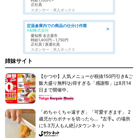
時給1,100円～
正社員
スポンサー：求人ボックス
定温倉庫内での商品の仕分け作業
＞
A&I株式会社
愛知県 名古屋市
時給1,400円～1,750円
正社員 / 派遣社員
スポンサー：求人ボックス
姉妹サイト
【かつや】人気メニューが税抜150円引き&ご
飯大盛り無料!お得すぎる「感謝祭」は8月14
日まで開催中。
「めちゃくちゃ遠すぎ」「可愛すぎます」 2
歳児がカボチャを切ったら...〝左手〟の場所
に5.3万人もん絶|Jタウンネット