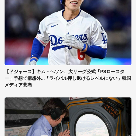
【ドジャース】キム・ヘソン、大リーグ公式「PSロースタ
ー」予想で構想外...「ライバル押し退けるレベルにない」韓国
メディア悲痛