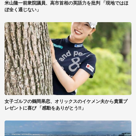
米山隆一前衆院議員、高市首相の英語力を批判 「現地ではほ
ぼ全く通じない」
女子ゴルフの鶴岡果恋、オリックスのイケメン夫から貴重プ
レゼントに喜び 「感動をありがとう!!」