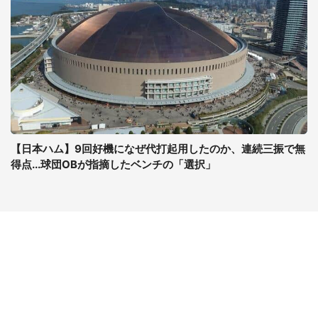
【日本ハム】9回好機になぜ代打起用したのか、連続三振で無
得点...球団OBが指摘したベンチの「選択」
コンテンツ
関連サイト
ライフ
J-CASTニュース
グルメ
J-CASTトレンド