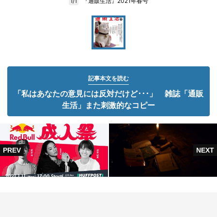
『通販生活』2021年春号
1/1
記事本文を読む
「私はあなたの意見には反対だけど･･･」 雑誌「通販
生活」また刺激的なコピー