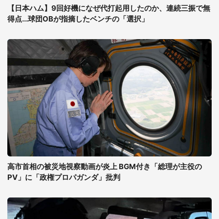
【日本ハム】9回好機になぜ代打起用したのか、連続三振で無
得点...球団OBが指摘したベンチの「選択」
高市首相の被災地視察動画が炎上 BGM付き「総理が主役の
PV」に「政権プロパガンダ」批判