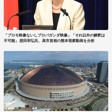
「プロモ映像ないしプロパガンダ映像」「それ以外の解釈は
不可能」 想田和弘氏、高市首相の熊本視察動画を分析