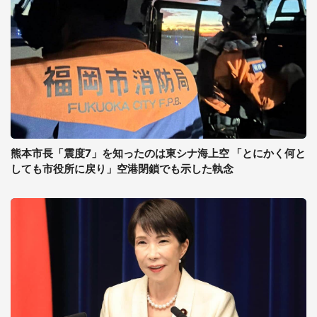
熊本市長「震度7」を知ったのは東シナ海上空 「とにかく何と
しても市役所に戻り」空港閉鎖でも示した執念