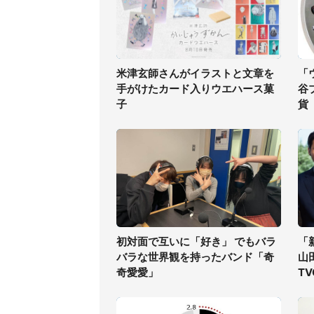
米津玄師さんがイラストと文章を
「
手がけたカード入りウエハース菓
谷
子
貨
初対面で互いに「好き」 でもバラ
「
バラな世界観を持ったバンド「奇
山
奇愛愛」
T