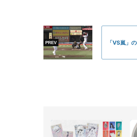
「VS嵐」