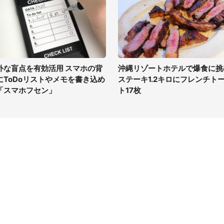
外な盲点を有効活用 スマホの背
沖縄リゾートホテルで爆食に挑
にToDoリストやメモを書き込め
ステーキ1.2キロにフレンチト
「スマホフセン」
ト17枚
イト
サイトについて
Tニュース
会社案内
Tトレンド
採用情報