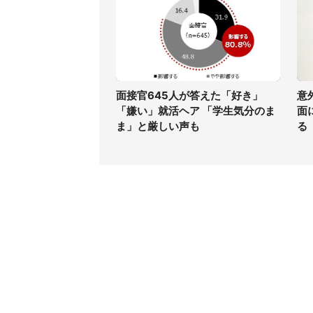
面接官645人が答えた「好き」
意
「嫌い」就活ヘア 「学生気分のま
面
ま」と厳しい声も
る
コンテンツ
関連サ
ライフ
J-CAS
グルメ
J-CAS