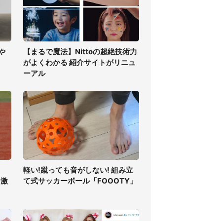
や
【まるで魔法】Nittoの超絶技術力
がよくわかる 紹介サイトがリニュ
ーアル
軽い!蹴っても音がしない! 組み立
ン激
て式サッカーボール「FOOOTY」