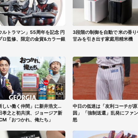
ウルトラマン」55周年を記念 円
3段階の制御を自動で 米の香り
プロ監修、限定の金貨&カラー銀
甘みを引き出す家庭用精米機
新しい働く仲間」に新井浩文...
中日の低迷は「友利コーチが原
田孝之と初共演、ジョージア新
因」 「強制送還」乱発にファ
VCM「おつかれ、俺たち」
怒