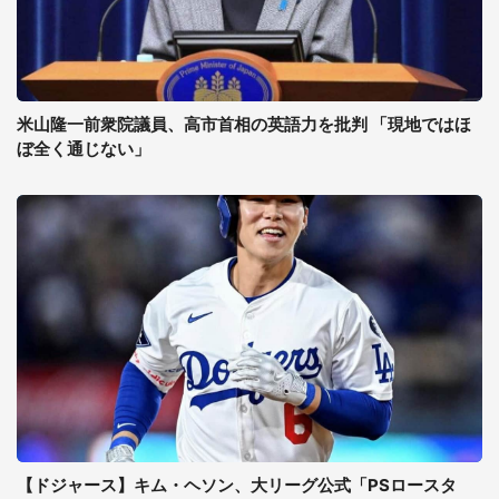
米山隆一前衆院議員、高市首相の英語力を批判 「現地ではほ
ぼ全く通じない」
【ドジャース】キム・ヘソン、大リーグ公式「PSロースタ