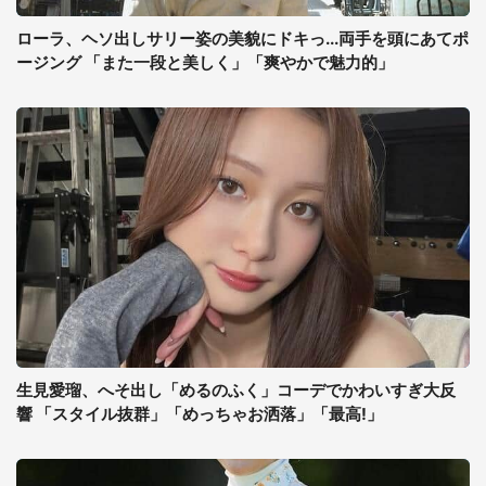
ローラ、ヘソ出しサリー姿の美貌にドキっ...両手を頭にあてポ
ージング 「また一段と美しく」「爽やかで魅力的」
生見愛瑠、へそ出し「めるのふく」コーデでかわいすぎ大反
響 「スタイル抜群」「めっちゃお洒落」「最高!」