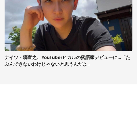
ナイツ・塙宣之、YouTuberヒカルの落語家デビューに...「た
ぶんできないわけじゃないと思うんだよ」
コンテンツ
関連サイト
ライフ
J-CASTニュース
グルメ
J-CASTトレンド
デジタル
J-CAST会社ウォッチ