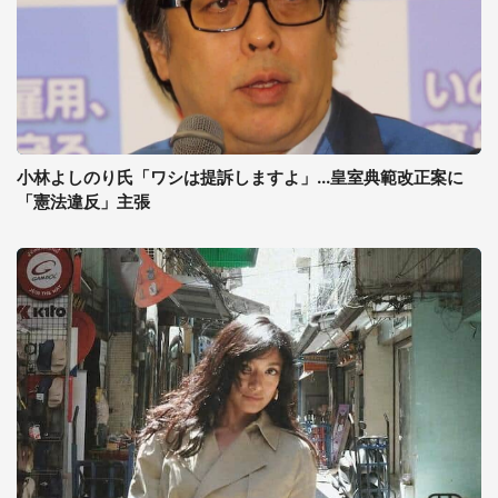
小林よしのり氏「ワシは提訴しますよ」...皇室典範改正案に
「憲法違反」主張