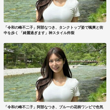
「令和の峰不二子」阿部なつき、タンクトップ姿で颯爽と街
中を歩く 「綺麗過ぎます」神スタイル炸裂
「令和の峰不二子」阿部なつき、ブルーの花柄ワンピで色気