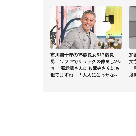
市川團十郎の15歳長女&13歳長
加
男、ソファでリラックス仲良し2シ
文
ョ 「海老蔵さんにも麻央さんにも
「
似てますね」「大人になったな~」
度
コンテンツ
関連サ