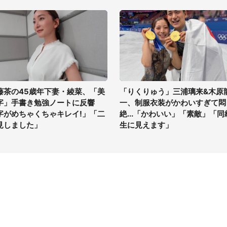
藤茶の45歳年下妻・綾菜、「美
「りくりゅう」三浦璃来&木原
字」手書き勉強ノートに反響
一、制服衣装がかわいすぎて悶
字がめちゃくちゃキレイ!」「二
絶...「かわいい」「素敵」「同
見しました」
生に見えます」
イト
サイトについて