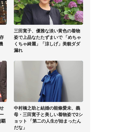
三田寛子、優雅な淡い黄色の着物
存
姿で上品なたたずまいで 「めちゃ
機
くちゃ綺麗」「涼しげ」美貌ダダ
漏れ
せ
中村橋之助と結婚の能條愛未、義
ー
母・三田寛子と美しい着物姿で2シ
制覇
ョット 「第二の人生が始まったん
だな」