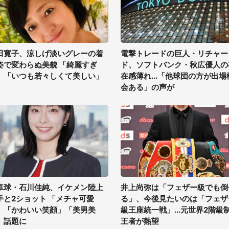
田寛子、涼しげ淡いグレーの着
電撃トレードの巨人・リチャー
姿で変わらぬ美貌 「綺麗すぎ
ド、ソフトバンク・秋広優人の
」「いつも若々しくて美しい」
在感薄れ...「他球団の方が出場
会ある」の声が
卓球・石川佳純、イケメン陸上
井上尚弥は「フェザー級でも倒
手と2ショット 「メチャ可愛
る」、今後見たいのは「フェザ
」「かわいい笑顔」「美男美
級王座統一戦」...元世界2階級
」話題に
王者が熱望