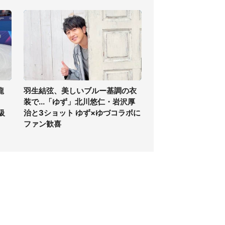
龍
羽生結弦、美しいブルー基調の衣
装で...「ゆず」北川悠仁・岩沢厚
級
治と3ショット ゆず×ゆづコラボに
ファン歓喜