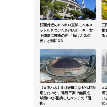
顔面付近の155キロ直球にヘルメ
三
ット叩きつけたDeNAルーキー宮
物
下朝陽に擁護の声 「負けん気必
る
要」と球団OB
【日本ハム】9回好機になぜ代打起
元
用したのか、連続三振で無得点...
選
球団OBが指摘したベンチの「選
い
択」
女