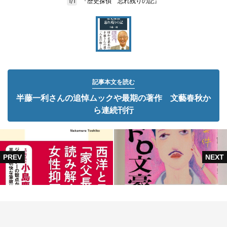
『歴史探偵 忘れ残りの記』
1/1
記事本文を読む
半藤一利さんの追悼ムックや最期の著作 文藝春秋か
ら連続刊行