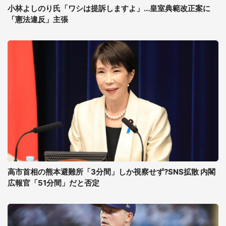
小林よしのり氏「ワシは提訴しますよ」...皇室典範改正案に
「憲法違反」主張
高市首相の熊本避難所「3分間」しか視察せず?SNS拡散 内閣
広報官「51分間」だと否定