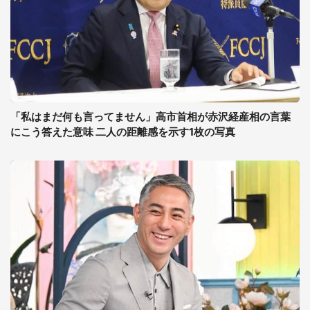
「私はまだ何も言ってません」高市首相が赤沢経産相の言葉
にこう答えた意味 二人の距離感を示す1枚の写真